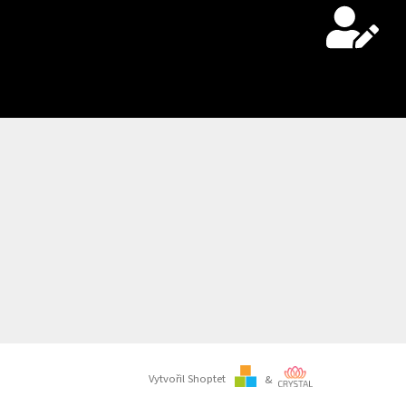
Vytvořil Shoptet
&