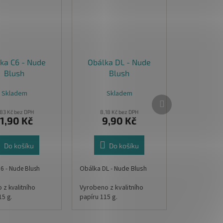
ka C6 - Nude
Obálka DL - Nude
Blush
Blush
Skladem
Skladem
Další
produkt
,83 Kč bez DPH
8,18 Kč bez DPH
11,90 Kč
9,90 Kč
Do košíku
Do košíku
6 - Nude Blush
Obálka DL - Nude Blush
 z kvalitního
Vyrobeno z kvalitního
15 g.
papíru 115 g.
11,4 x 16,2 cm
Rozměr: 11 x 22 cm