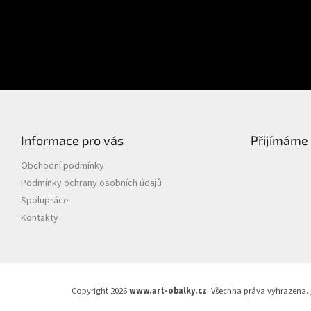
Heslo
PŘIHLÁSIT SE
Nová registrace
Zapomenuté heslo
Informace pro vás
Přijímáme 
Obchodní podmínky
Podmínky ochrany osobních údajů
Spolupráce
Kontakty
Copyright 2026
www.art-obalky.cz
. Všechna práva vyhrazena.