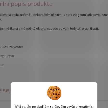
ilní popis produktu
 lesklá stuha určená k dekoračním účelům. Touto elegantní atlasovou stu
y.
 jemně tkaná a
má obšité okraje, nebude se vám tedy při práci třepit.
: 100% Polyester
tuhy: 12mm
32m
isející produkty
Říká se, že po sladkém se člověku zvyšuje kreativita.