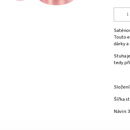
Saténov
Touto e
dárky a
Stuha j
tedy při
Složení
Šířka s
Návin: 