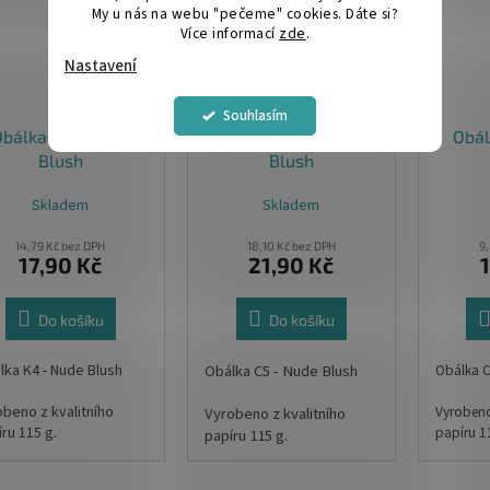
My u nás na webu "pečeme" cookies. Dáte si?
Více informací
zde
.
Nastavení
Souhlasím
bálka K4 - Nude
Obálka C5 - Nude
Obál
Blush
Blush
Skladem
Skladem
14,79 Kč bez DPH
18,10 Kč bez DPH
9
17,90 Kč
21,90 Kč
Do košíku
Do košíku
lka K4 - Nude Blush
Obálka C5 - Nude Blush
Obálka C
obeno z kvalitního
Vyrobeno
Vyrobeno z kvalitního
íru 115 g.
papíru 1
papíru 115 g.
měr:15,6 x 15,6 cm
Rozměr: 
Rozměr: 16,2 x 22,9 cm