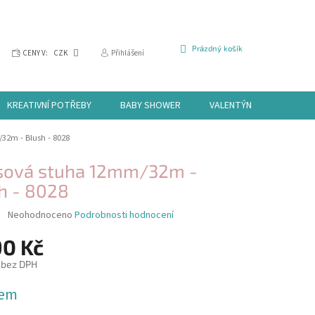
NÁKUPNÍ
Prázdný košík
CENY V:
CZK
Přihlášení
KOŠÍK
KREATIVNÍ POTŘEBY
BABY SHOWER
VALENTÝN
HALLOW
32m - Blush - 8028
sová stuha 12mm/32m -
h - 8028
Průměrné
Neohodnoceno
Podrobnosti hodnocení
hodnocení
produktu
90 Kč
je
 bez DPH
0,0
z
dem
5
hvězdiček.