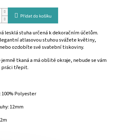
Přidat do košíku
á lesklá stuha určená k dekoračním účelům.
legantní atlasovou stuhou svážete květiny,
 nebo ozdobíte své svatební tiskoviny.
e jemně tkaná a
má obšité okraje, nebude se vám
 práci třepit.
: 100% Polyester
tuhy: 12mm
32m