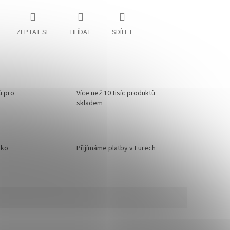
ZEPTAT SE
HLÍDAT
SDÍLET
ů pro
Více než 10 tisíc produktů
skladem
sko
Přijímáme platby v Eurech