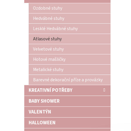
n
Ozdobné stuhy
e
l
Hedvábné stuhy
Lesklé Hedvábné stuhy
Atlasové stuhy
Velvetové stuhy
Hotové mašličky
Metalické stuhy
Barevné dekorační příze a provázky
KREATIVNÍ POTŘEBY
BABY SHOWER
VALENTÝN
HALLOWEEN