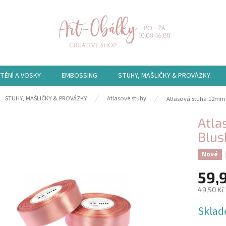
TĚNÍ A VOSKY
EMBOSSING
STUHY, MAŠLIČKY & PROVÁZKY
ů
STUHY, MAŠLIČKY & PROVÁZKY
Atlasové stuhy
Atlasová stuha 12mm/
Atla
Blus
Nové
59,
49,50 Kč
Měrná
Skla
cena: