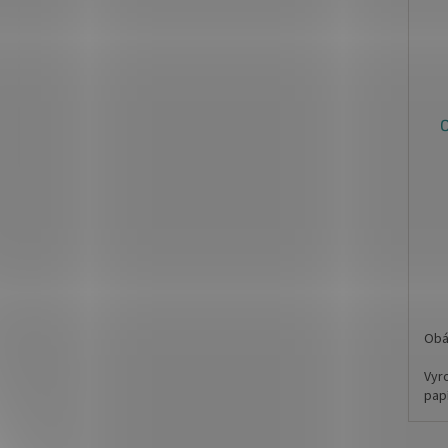
O
Obá
Vyr
pap
Roz