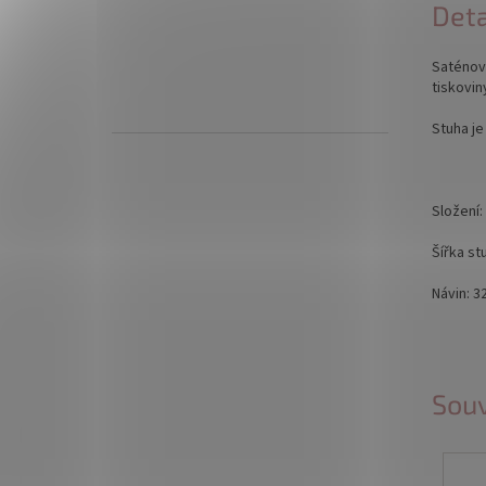
Deta
Saténová
tiskovin
Stuha je
Složení
Šířka s
Návin: 
Souv