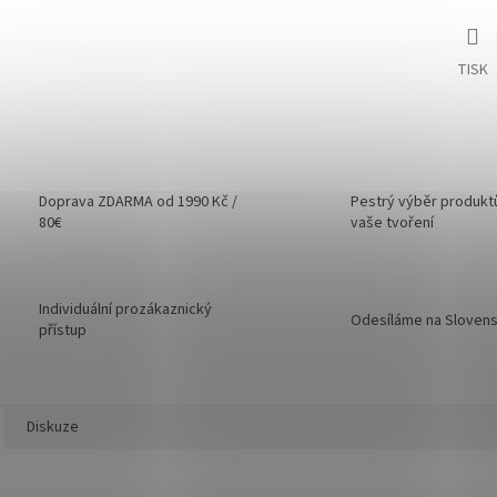
TISK
Doprava ZDARMA od 1990 Kč /
Pestrý výběr produkt
80€
vaše tvoření
Individuální prozákaznický
Odesíláme na Sloven
přístup
Diskuze