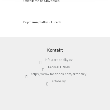
Odesíláme na Slovensko
Přijímáme platby v Eurech
Z
á
Kontakt
p
a
info
@
art-obalky.cz
t
í
+420731119610
https://www.facebook.com/artobalky
artobalky