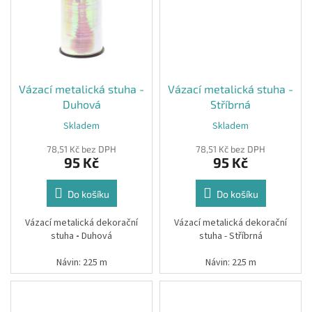
Spolupráce
Oblíbené
produkty
DIY
Vázací metalická stuha -
Vázací metalická stuha -
-
TIPY
Duhová
Stříbrná
A
NÁVODY
Skladem
Skladem
78,51 Kč bez DPH
78,51 Kč bez DPH
Měna
95 Kč
95 Kč
(CZK)
Do košíku
Do košíku
Přihlášení
Vázací metalická dekorační
Vázací metalická dekorační
stuha
-
Duhová
stuha - Stříbrná
Návin: 225 m
Návin: 225 m
Tloušťka: 5 mm
Tloušťka: 5 mm