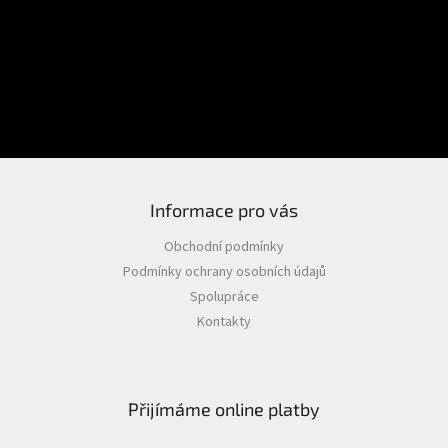
Přihlášení
Heslo
PŘIHLÁSIT SE
Nová registrace
Zapomenuté heslo
Informace pro vás
Obchodní podmínky
Podmínky ochrany osobních údajů
Spolupráce
Kontakty
Přijímáme online platby