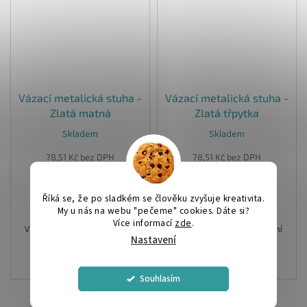
Vázací metalická stuha -
Vázací metalická stuha -
Zlatá matná
Zlatá třpytka
Skladem
Skladem
78,51 Kč bez DPH
78,51 Kč bez DPH
95 Kč
95 Kč
Říká se, že po sladkém se člověku zvyšuje kreativita.
Do košíku
Do košíku
My u nás na webu "pečeme" cookies. Dáte si?
Více informací
zde
.
Vázací metalická dekorační
Vázací metalická dekorační
Nastavení
stuha
-
Zlatá matná
stuha
-
Zlatá třpytka
Návin: 225 m
Návin: 225 m
Souhlasím
Tloušťka: 5 mm
Tloušťka: 5 mm
8
položek celkem