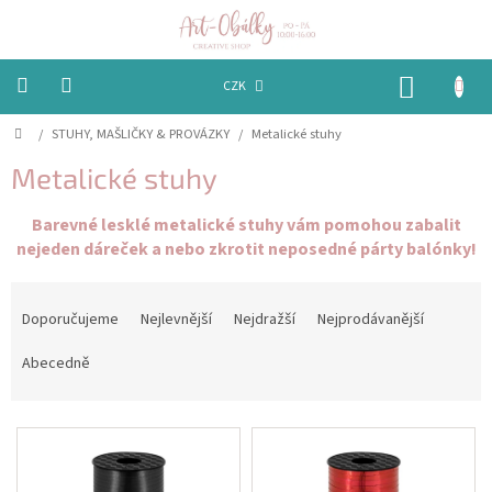
Přejít
na
obsah
NÁKUP
CZK
KOŠÍK
Domů
/
STUHY, MAŠLIČKY & PROVÁZKY
/
Metalické stuhy
VÁNOCE
Metalické stuhy
BAREVNÉ
OBÁLKY
Barevné lesklé metalické stuhy vám pomohou zabalit
nejeden dáreček a nebo zkrotit neposedné párty balónky!
PAPÍRY
Ř
PEČETĚNÍ
a
Doporučujeme
Nejlevnější
Nejdražší
Nejprodávanější
A
z
VOSKY
e
Abecedně
n
EMBOSSING
í
V
p
ý
r
STUHY,
p
MAŠLIČKY
o