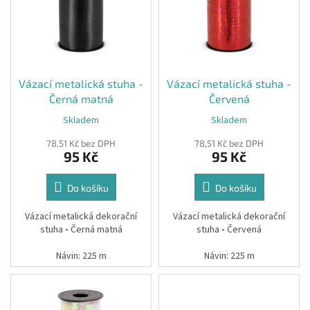
&
i
d
PROVÁZKY
s
u
p
k
KREATIVNÍ
r
t
POTŘEBY
o
ů
d
Vázací metalická stuha -
Vázací metalická stuha -
BABY
u
Černá matná
Červená
SHOWER
k
Skladem
Skladem
t
VALENTÝN
ů
78,51 Kč bez DPH
78,51 Kč bez DPH
95 Kč
95 Kč
HALLOWEEN
SVATBA
Do košíku
Do košíku
Vázací metalická dekorační
Vázací metalická dekorační
ZAKÁZKOVÝ
stuha
-
Černá matná
stuha
-
Červená
TISK
Návin: 225 m
Návin: 225 m
DÁRKOVÉ
POUKAZY
Tloušťka: 5 mm
Tloušťka: 5 mm
VÝPRODEJ