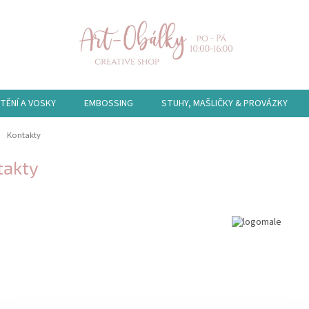
TĚNÍ A VOSKY
EMBOSSING
STUHY, MAŠLIČKY & PROVÁZKY
ů
Kontakty
takty