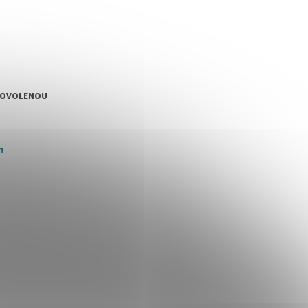
DOVOLENOU
m