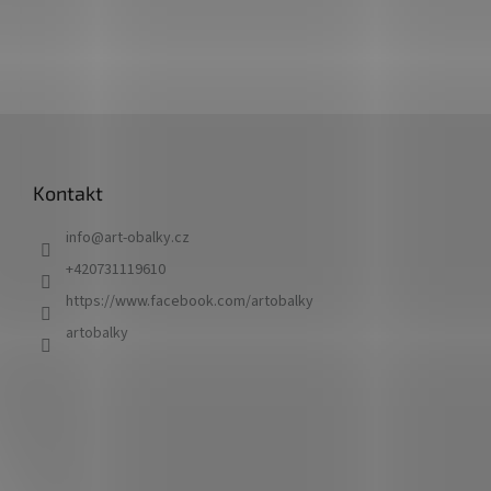
Z
á
p
Kontakt
a
t
info
@
art-obalky.cz
í
+420731119610
https://www.facebook.com/artobalky
artobalky