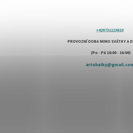
+420731119610
PROVOZNÍ DOBA MIMO SVÁTKY A 
(Po - Pá 10:00 - 16:00)
artobalky
@
gmail.co