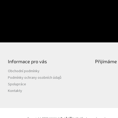
Přihlášení
Heslo
PŘIHLÁSIT SE
Nová registrace
Zapomenuté heslo
Informace pro vás
Přijímáme 
Obchodní podmínky
Podmínky ochrany osobních údajů
Spolupráce
Kontakty