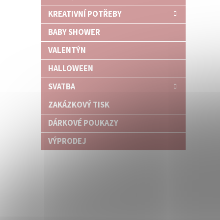
n
KREATIVNÍ POTŘEBY
e
l
BABY SHOWER
VALENTÝN
HALLOWEEN
SVATBA
ZAKÁZKOVÝ TISK
DÁRKOVÉ POUKAZY
VÝPRODEJ