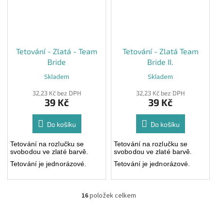
Tetování - Zlatá - Team
Tetování - Zlatá Team
Bride
Bride II.
Skladem
Skladem
32,23 Kč bez DPH
32,23 Kč bez DPH
39 Kč
39 Kč
Do košíku
Do košíku
Tetování na rozlučku se
Tetování na rozlučku se
svobodou ve zlaté barvě.
svobodou ve zlaté barvě.
Tetování je jednorázové.
Tetování je jednorázové.
Cena za 1ks
Cena za 1ks
16
položek celkem
O
v