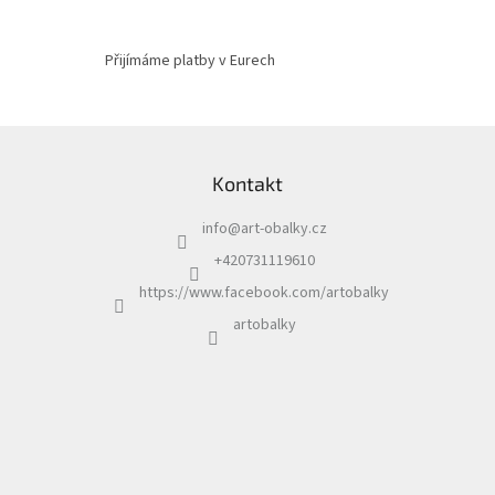
Přijímáme platby v Eurech
Z
á
Kontakt
p
a
info
@
art-obalky.cz
t
í
+420731119610
https://www.facebook.com/artobalky
artobalky