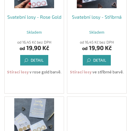
&
r
PROVÁZKY
t
o
ů
d
Svatební losy - Rose Gold
Svatební losy - Stříbrná
KREATIVNÍ
u
POTŘEBY
k
Skladem
Skladem
t
BABY
ů
od 16,45 Kč bez DPH
od 16,45 Kč bez DPH
SHOWER
19,90 Kč
19,90 Kč
od
od
VALENTÝN
DETAIL
DETAIL
HALLOWEEN
Stírací losy
v rose gold barvě.
Stírací losy
ve stříbrné barvě.
SVATBA
Vybírat můžete z výherních i
Vybírat můžete z výherních i
ZAKÁZKOVÝ
TISK
nevýherních losů - jejich
nevýherních losů - jejich
symboly jsou náhodné.
symboly jsou náhodné.
DÁRKOVÉ
POUKAZY
Velikost Losů: 6 x 9 cm
Velikost Losů: 6 x 9 cm
VÝPRODEJ
Podklad Losů: Bílá
Podklad Losů: Bílá