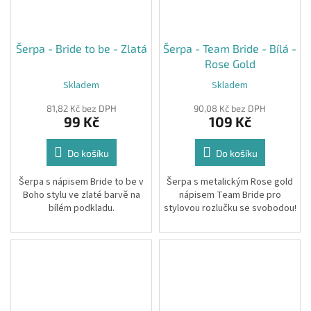
Od objednávky 50ks losů lze
Šerpa - Bride to be - Zlatá
Šerpa - Team Bride - Bílá -
vytvořit individuální grafiku i pro
Rose Gold
losy do jakékoliv tomboly
Skladem
Skladem
(nejen svatební)
81,82 Kč bez DPH
90,08 Kč bez DPH
Své poptávky zasílejte na
99 Kč
109 Kč
artobalky@gmail.com
Do košíku
Do košíku
Šerpa s nápisem Bride to be v
Šerpa s metalickým Rose gold
Boho stylu ve zlaté barvě na
nápisem Team Bride pro
bílém podkladu.
stylovou rozlučku se svobodou!
Velikost: 159 cm
Velikost: UNI
Uvedená cena za 1ks