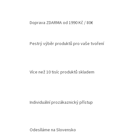
l
á
d
a
Doprava ZDARMA od 1990 Kč / 80€
c
í
p
r
Pestrý výběr produktů pro vaše tvoření
v
k
y
v
ý
Více než 10 tisíc produktů skladem
p
i
s
u
Individuální prozákaznický přístup
Odesíláme na Slovensko