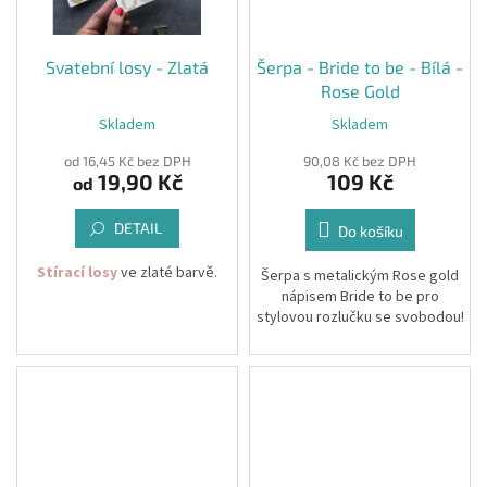
Spolupráce
Svatební losy - Zlatá
Šerpa - Bride to be - Bílá -
Od objednávky 50ks losů lze
Od objednávky 50ks losů lze
Oblíbené
produkty
vytvořit individuální grafiku i pro
vytvořit individuální grafiku i pro
Rose Gold
losy do jakékoliv tomboly
losy do jakékoliv tomboly
Skladem
Skladem
DIY
(nejen svatební)
(nejen svatební)
-
TIPY
od 16,45 Kč bez DPH
90,08 Kč bez DPH
Své poptávky zasílejte na
Své poptávky zasílejte na
A
19,90 Kč
109 Kč
od
NÁVODY
artobalky@gmail.com
artobalky@gmail.com
DETAIL
Do košíku
Měna
(CZK)
Stírací losy
ve zlaté barvě.
Šerpa s metalickým Rose gold
nápisem Bride to be pro
stylovou rozlučku se svobodou!
Přihlášení
Vybírat můžete z výherních i
nevýherních losů - jejich
symboly jsou náhodné.
Velikost: UNI
Velikost Losů: 6 x 9 cm
Podklad Losů: Bílá