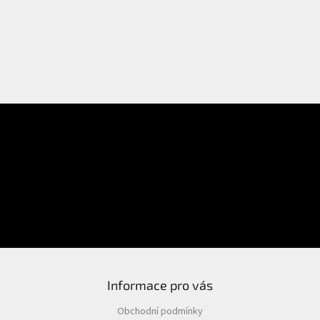
E-mail
Přihlášení
Heslo
PŘIHLÁSIT SE
Nová registrace
Zapomenuté heslo
Informace pro vás
Obchodní podmínky