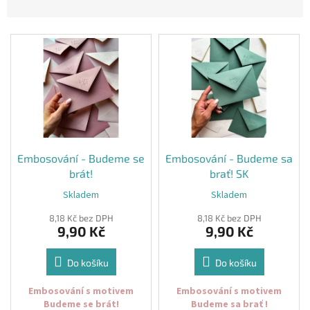
&
n
PROVÁZKY
í
V
p
KREATIVNÍ
ý
r
POTŘEBY
p
o
i
d
BABY
s
u
SHOWER
p
k
r
t
VALENTÝN
o
ů
d
Embosování - Budeme se
Embosování - Budeme sa
HALLOWEEN
u
brát!
brať! SK
k
SVATBA
Skladem
Skladem
Průměrné
t
hodnocení
ů
8,18 Kč bez DPH
8,18 Kč bez DPH
produktu
ZAKÁZKOVÝ
9,90 Kč
9,90 Kč
TISK
je
5,0
z
DÁRKOVÉ
Do košíku
Do košíku
POUKAZY
5
hvězdiček.
Embosování s motivem
Embosování s motivem
VÝPRODEJ
Budeme se brát!
Budeme sa brať !