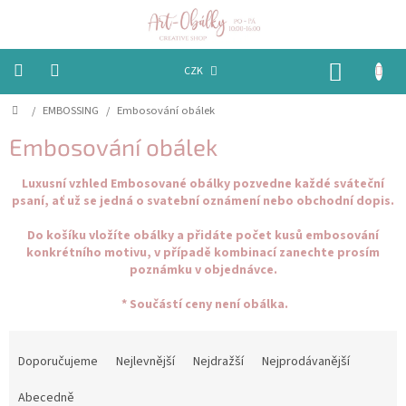
Přejít
na
obsah
NÁKUP
CZK
KOŠÍK
Domů
/
EMBOSSING
/
Embosování obálek
VÁNOCE
Embosování obálek
BAREVNÉ
OBÁLKY
Luxusní vzhled Embosované obálky pozvedne každé sváteční
psaní, ať už se jedná o svatební oznámení nebo obchodní dopis.
PAPÍRY
Do košíku vložíte obálky a přidáte počet kusů embosování
konkrétního motivu, v případě kombinací zanechte prosím
PEČETĚNÍ
poznámku v objednávce.
A
VOSKY
* Součástí ceny není obálka.
EMBOSSING
Ř
a
Doporučujeme
Nejlevnější
Nejdražší
Nejprodávanější
z
STUHY,
MAŠLIČKY
e
Abecedně