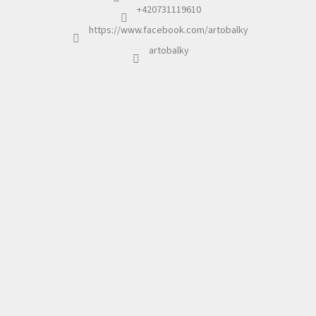
í
+420731119610
https://www.facebook.com/artobalky
artobalky