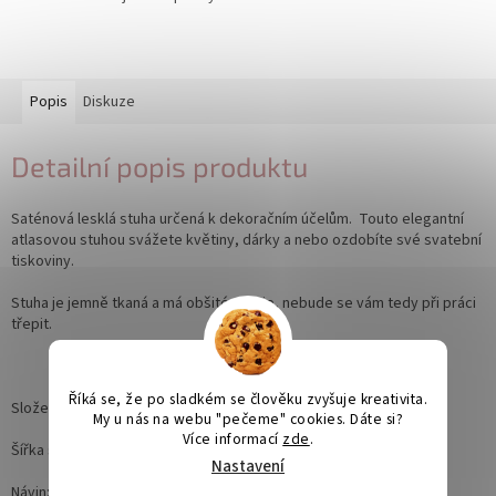
Popis
Diskuze
Detailní popis produktu
Saténová lesklá stuha určená k dekoračním účelům. Touto elegantní
atlasovou stuhou svážete květiny, dárky a nebo ozdobíte své svatební
tiskoviny.
Stuha je jemně tkaná a
má obšité okraje, nebude se vám tedy při práci
třepit.
Říká se, že po sladkém se člověku zvyšuje kreativita.
Složení: 100% Polyester
My u nás na webu "pečeme" cookies. Dáte si?
Více informací
zde
.
Šířka stuhy: 12mm
Nastavení
Návin: 32m