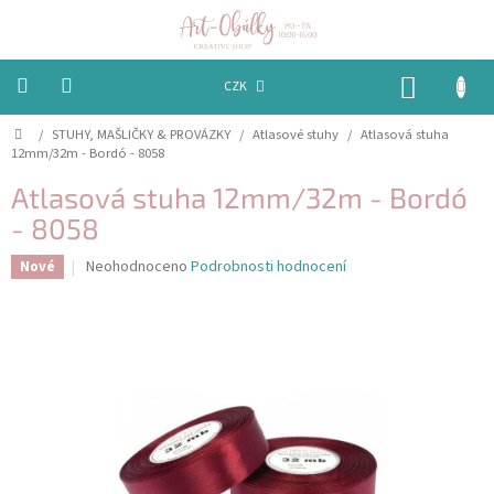
Přejít
na
obsah
NÁKUP
CZK
KOŠÍK
Domů
/
STUHY, MAŠLIČKY & PROVÁZKY
/
Atlasové stuhy
/
Atlasová stuha
VÁNOCE
12mm/32m - Bordó - 8058
BAREVNÉ
Atlasová stuha 12mm/32m - Bordó
OBÁLKY
- 8058
PAPÍRY
Průměrné
Neohodnoceno
Podrobnosti hodnocení
Nové
hodnocení
produktu
PEČETĚNÍ
je
A
VOSKY
0,0
z
5
EMBOSSING
hvězdiček.
STUHY,
MAŠLIČKY