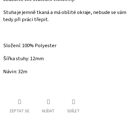
Spolupráce
Stuha je jemně tkaná a
má obšité okraje, nebude se vám
tedy při práci třepit.
Oblíbené
produkty
DIY
-
Složení: 100% Polyester
TIPY
A
NÁVODY
Šířka stuhy: 12mm
Návin: 32m
Měna
(CZK)
Přihlášení
ZEPTAT SE
HLÍDAT
SDÍLET