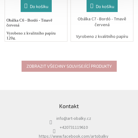
Do košíku
Do košíku
Obálka C7 - Bordó - Tmavě
Obálka C6 - Bordó - Tmavě
červená
červená
Vyrobeno z kvalitního papíru
Vyrobeno z kvalitního papíru
120g.
120g.
Rozměr: 11,4 x 16,2 cm
Rozměr: 8,1 x 11,4 cm
ZOBRAZIT VŠECHNY SOUVISEJÍCÍ PRODUKTY
Z
á
Kontakt
p
a
info
@
art-obalky.cz
t
í
+420731119610
https://www.facebook.com/artobalky