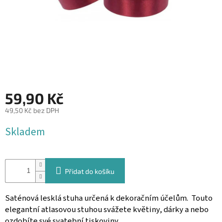
&
PROVÁZKY
KREATIVNÍ
POTŘEBY
BABY
SHOWER
59,90 Kč
VALENTÝN
49,50 Kč bez DPH
HALLOWEEN
Měrná
Skladem
cena:
SVATBA
ZAKÁZKOVÝ
TISK
Přidat do košíku
DÁRKOVÉ
POUKAZY
Saténová lesklá stuha určená k dekoračním účelům. Touto
elegantní atlasovou stuhou svážete květiny, dárky a nebo
VÝPRODEJ
ozdobíte své svatební tiskoviny.