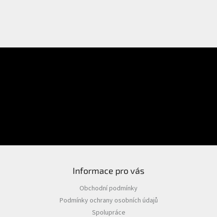
E-mail
Přihlášení
Heslo
PŘIHLÁSIT SE
Nová registrace
Zapomenuté heslo
Informace pro vás
Obchodní podmínky
Podmínky ochrany osobních údajů
Spolupráce