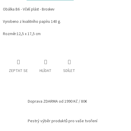
Spolupráce
Obálka B6 - Včelí plást - Broskev
Oblíbené
Vyrobeno z kvalitního papíru 140 g.
produkty
Rozměr:12,5 x 17,5 cm
DIY
-
TIPY
A
NÁVODY
Měna
ZEPTAT SE
HLÍDAT
SDÍLET
(CZK)
Přihlášení
Doprava ZDARMA od 1990 Kč / 80€
Pestrý výběr produktů pro vaše tvoření