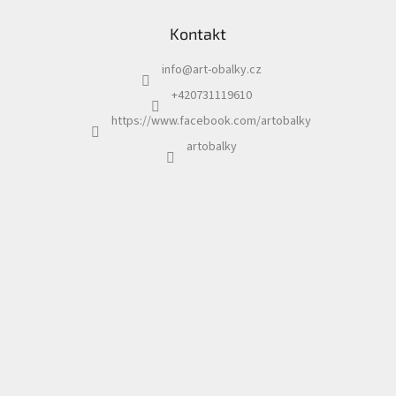
á
Kontakt
p
a
info
@
art-obalky.cz
t
í
+420731119610
https://www.facebook.com/artobalky
artobalky