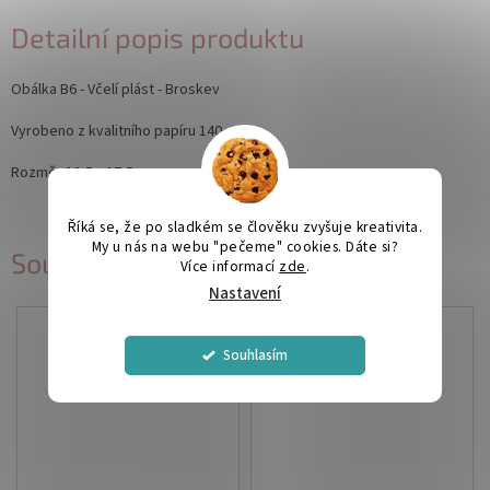
Detailní popis produktu
Obálka B6 - Včelí plást - Broskev
Vyrobeno z kvalitního papíru 140 g.
Rozměr:12,5 x 17,5 cm
Říká se, že po sladkém se člověku zvyšuje kreativita.
My u nás na webu "pečeme" cookies. Dáte si?
Související produkty
Více informací
zde
.
Nastavení
Souhlasím