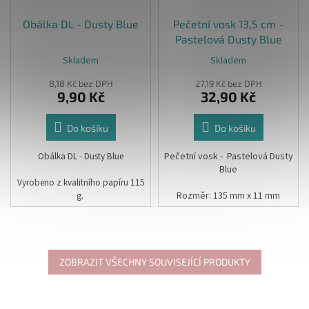
Obálka DL - Dusty Blue
Pečetní vosk 13,5 cm -
Pastelová Dusty Blue
Skladem
Skladem
8,18 Kč bez DPH
27,19 Kč bez DPH
9,90 Kč
32,90 Kč
Do košíku
Do košíku
Obálka DL - Dusty Blue
Pečetní vosk - Pastelová Dusty
Blue
Vyrobeno z kvalitního papíru 115
g.
Rozměr: 135 mm x 11 mm
Rozměr: 11 x 22 cm
Uvedená cena je za 1 ks
ZOBRAZIT VŠECHNY SOUVISEJÍCÍ PRODUKTY
*z 1 ks voskové tyčinky
vyrobíte cca 10 ks plných
pečetí.