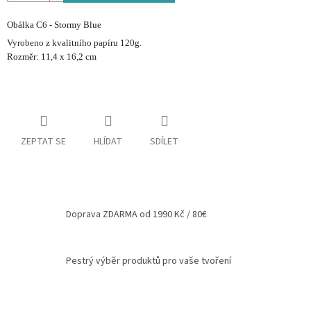
Spolupráce
Obálka C6 - Stormy Blue
Vyrobeno z kvalitního papíru 120g.
Oblíbené
produkty
Rozměr: 11,4 x 16,2 cm
DIY
-
TIPY
A
NÁVODY
ZEPTAT SE
HLÍDAT
SDÍLET
Měna
(CZK)
Přihlášení
Doprava ZDARMA od 1990 Kč / 80€
Pestrý výběr produktů pro vaše tvoření