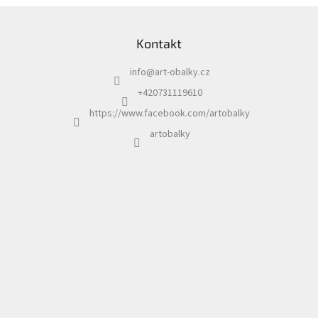
Z
Vosk
lze použít jak v pečetící
á
pistoli tak i na tavné lžíci.
Kontakt
p
a
info
@
art-obalky.cz
t
í
+420731119610
https://www.facebook.com/artobalky
artobalky