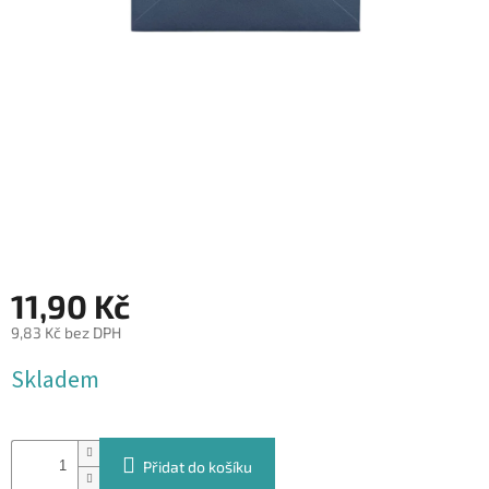
&
PROVÁZKY
KREATIVNÍ
POTŘEBY
BABY
SHOWER
VALENTÝN
HALLOWEEN
11,90 Kč
SVATBA
9,83 Kč bez DPH
ZAKÁZKOVÝ
Měrná
TISK
Skladem
cena:
DÁRKOVÉ
POUKAZY
Přidat do košíku
VÝPRODEJ