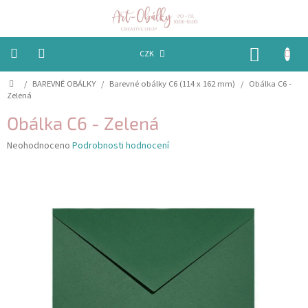
Přejít
na
obsah
NÁKUP
CZK
KOŠÍK
Domů
/
BAREVNÉ OBÁLKY
/
Barevné obálky C6 (114 x 162 mm)
/
Obálka C6 -
VÁNOCE
Zelená
BAREVNÉ
Obálka C6 - Zelená
OBÁLKY
Průměrné
Neohodnoceno
Podrobnosti hodnocení
hodnocení
PAPÍRY
produktu
je
PEČETĚNÍ
0,0
A
z
VOSKY
5
hvězdiček.
EMBOSSING
STUHY,
MAŠLIČKY