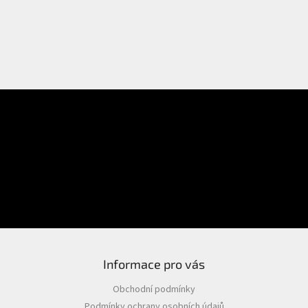
E-mail
Přihlášení
Heslo
PŘIHLÁSIT SE
Nová registrace
Zapomenuté heslo
Informace pro vás
Obchodní podmínky
Podmínky ochrany osobních údajů