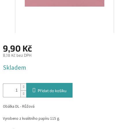
&
PROVÁZKY
KREATIVNÍ
POTŘEBY
BABY
SHOWER
9,90 Kč
VALENTÝN
8,18 Kč bez DPH
Měrná
Skladem
HALLOWEEN
cena:
SVATBA
Přidat do košíku
ZAKÁZKOVÝ
TISK
Obálka DL - Růžová
DÁRKOVÉ
POUKAZY
Vyrobeno z kvalitního papíru 115 g.
VÝPRODEJ