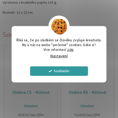
Vyrobeno z kvalitního papíru 115 g.
Rozměr: 11 x 22 cm
Související produkty
Říká se, že po sladkém se člověku zvyšuje kreativita.
My u nás na webu "pečeme" cookies. Dáte si?
Více informací
zde
.
Nastavení
Souhlasím
Obálka C5 - Růžová
Obálka B6 - Růžová
Skladem
Skladem
18,10 Kč bez DPH
11,49 Kč bez DPH