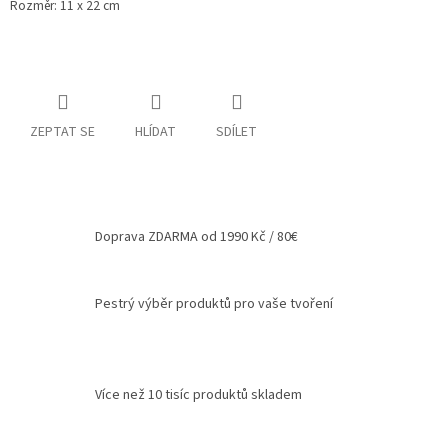
Rozměr: 11 x 22 cm
Spolupráce
Oblíbené
produkty
DIY
ZEPTAT SE
HLÍDAT
SDÍLET
-
TIPY
A
NÁVODY
Měna
Doprava ZDARMA od 1990 Kč / 80€
(CZK)
Přihlášení
Pestrý výběr produktů pro vaše tvoření
Více než 10 tisíc produktů skladem