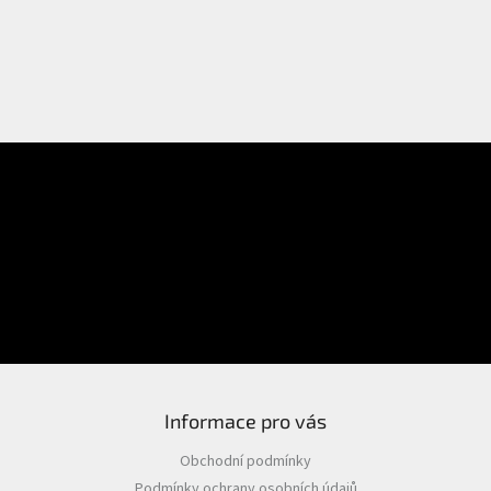
E-mail
Přihlášení
Heslo
PŘIHLÁSIT SE
Nová registrace
Zapomenuté heslo
Informace pro vás
Obchodní podmínky
Podmínky ochrany osobních údajů