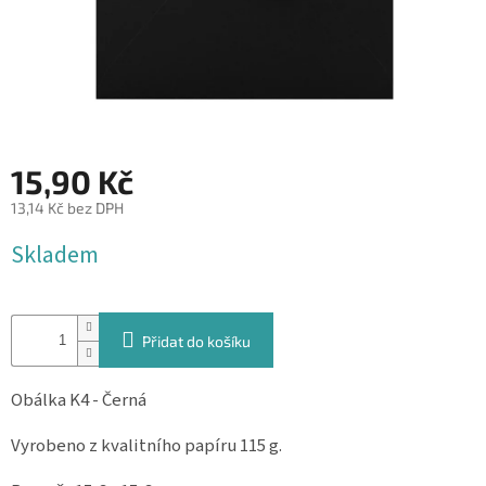
&
PROVÁZKY
KREATIVNÍ
POTŘEBY
BABY
SHOWER
15,90 Kč
VALENTÝN
13,14 Kč bez DPH
Měrná
Skladem
HALLOWEEN
cena:
SVATBA
Přidat do košíku
ZAKÁZKOVÝ
TISK
Obálka K4 - Černá
DÁRKOVÉ
POUKAZY
Vyrobeno z kvalitního papíru 115 g.
VÝPRODEJ