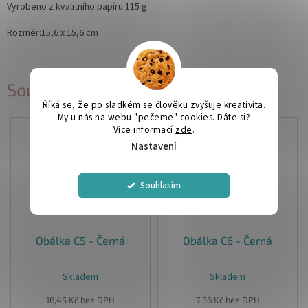
Vyrobeno z kvalitního papíru 115 g.
Rozměr:15,6 x 15,6 cm
Související produkty
Říká se, že po sladkém se člověku zvyšuje kreativita.
My u nás na webu "pečeme" cookies. Dáte si?
Více informací
zde
.
Nastavení
Souhlasím
Obálka C5 - Černá
Obálka C6 - Černá
Skladem
Skladem
16,45 Kč bez DPH
7,36 Kč bez DPH