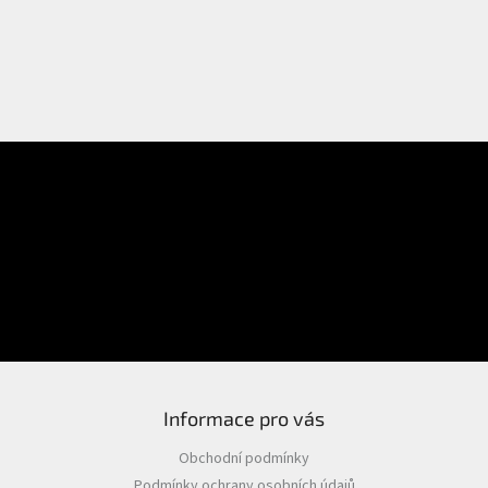
E-mail
Přihlášení
Heslo
PŘIHLÁSIT SE
Nová registrace
Zapomenuté heslo
Informace pro vás
Obchodní podmínky
Podmínky ochrany osobních údajů