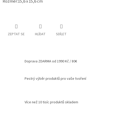
Rozměr:15,6 x 15,6 cm
Spolupráce
Oblíbené
produkty
DIY
ZEPTAT SE
HLÍDAT
SDÍLET
-
TIPY
A
NÁVODY
Měna
Doprava ZDARMA od 1990 Kč / 80€
(CZK)
Přihlášení
Pestrý výběr produktů pro vaše tvoření
Více než 10 tisíc produktů skladem