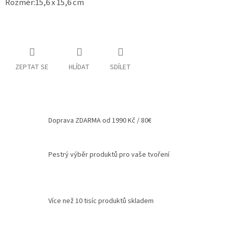
Rozměr:15,6 x 15,6 cm
Spolupráce
Oblíbené
produkty
DIY
ZEPTAT SE
HLÍDAT
SDÍLET
-
TIPY
A
NÁVODY
Měna
Doprava ZDARMA od 1990 Kč / 80€
(CZK)
Přihlášení
Pestrý výběr produktů pro vaše tvoření
Více než 10 tisíc produktů skladem