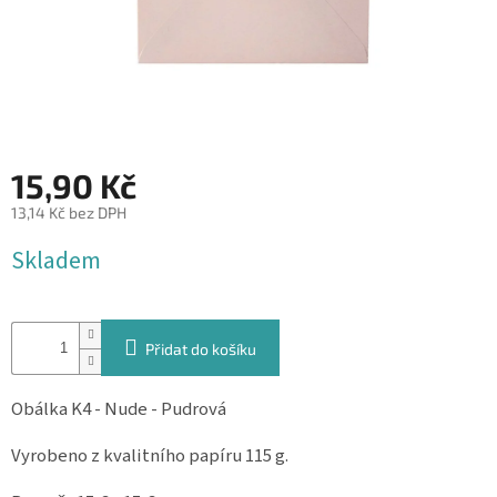
&
PROVÁZKY
KREATIVNÍ
POTŘEBY
BABY
SHOWER
15,90 Kč
VALENTÝN
13,14 Kč bez DPH
Měrná
Skladem
HALLOWEEN
cena:
SVATBA
Přidat do košíku
ZAKÁZKOVÝ
TISK
Obálka K4 - Nude - Pudrová
DÁRKOVÉ
POUKAZY
Vyrobeno z kvalitního papíru 115 g.
VÝPRODEJ