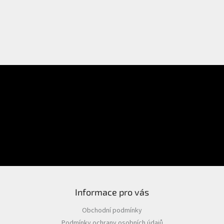
E-mail
Přihlášení
Heslo
PŘIHLÁSIT SE
Nová registrace
Zapomenuté heslo
Informace pro vás
Obchodní podmínky
Podmínky ochrany osobních údajů