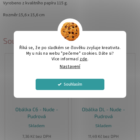
Vyrobeno z kvalitního papíru 115 g.
Rozměr:15,6 x 15,6 cm
Související produkty
Říká se, že po sladkém se člověku zvyšuje kreativita.
My u nás na webu "pečeme" cookies. Dáte si?
Více informací
zde
.
Nastavení
Souhlasím
Obálka C6 - Nude -
Obálka DL - Nude -
Pudrová
Pudrová
Skladem
Skladem
7,36 Kč bez DPH
11,49 Kč bez DPH