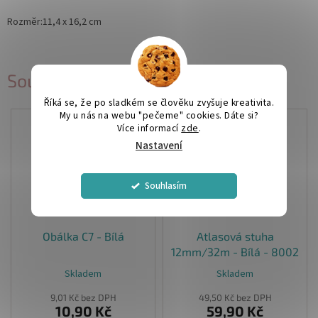
Rozměr:11,4 x 16,2 cm
Související produkty
Říká se, že po sladkém se člověku zvyšuje kreativita.
My u nás na webu "pečeme" cookies. Dáte si?
Více informací
zde
.
Nastavení
Souhlasím
Obálka C7 - Bílá
Atlasová stuha
12mm/32m - Bílá - 8002
Skladem
Skladem
9,01 Kč bez DPH
49,50 Kč bez DPH
10,90 Kč
59,90 Kč