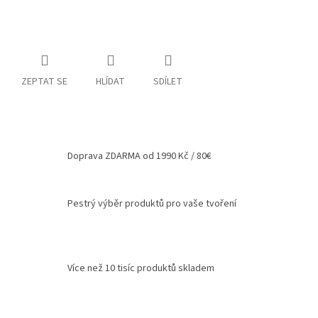
Spolupráce
Oblíbené
produkty
ZEPTAT SE
HLÍDAT
SDÍLET
DIY
-
TIPY
A
NÁVODY
Doprava ZDARMA od 1990 Kč / 80€
Měna
(CZK)
Pestrý výběr produktů pro vaše tvoření
Přihlášení
Více než 10 tisíc produktů skladem