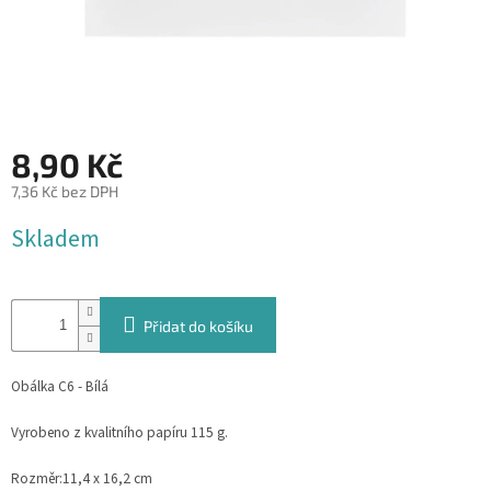
&
PROVÁZKY
KREATIVNÍ
POTŘEBY
BABY
8,90 Kč
SHOWER
7,36 Kč bez DPH
VALENTÝN
Měrná
Skladem
cena:
HALLOWEEN
SVATBA
Přidat do košíku
ZAKÁZKOVÝ
TISK
Obálka C6 - Bílá
DÁRKOVÉ
POUKAZY
Vyrobeno z kvalitního papíru 115 g.
VÝPRODEJ
Rozměr:
11,4 x 16,2 cm