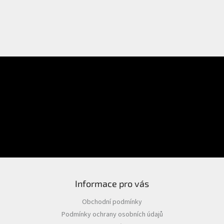
E-mail
Přihlášení
Heslo
PŘIHLÁSIT SE
Nová registrace
Zapomenuté heslo
Informace pro vás
Obchodní podmínky
Podmínky ochrany osobních údajů