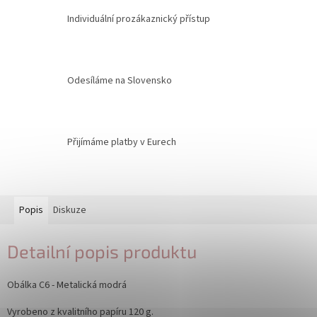
Individuální prozákaznický přístup
Odesíláme na Slovensko
Přijímáme platby v Eurech
Popis
Diskuze
Detailní popis produktu
Obálka C6 - Metalická modrá
Vyrobeno z kvalitního papíru 120 g.