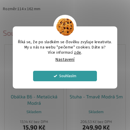
Rozměr:114 x 162 mm
Související produkty
Říká se, že po sladkém se člověku zvyšuje kreativita.
My u nás na webu "pečeme" cookies. Dáte si?
Více informací
zde
.
Nastavení
Souhlasím
Obálka B6 - Metalická
Stuha - Tmavě Modrá 5m
Modrá
Skladem
Skladem
13,14 Kč bez DPH
206,53 Kč bez DPH
15,90 Kč
249,90 Kč