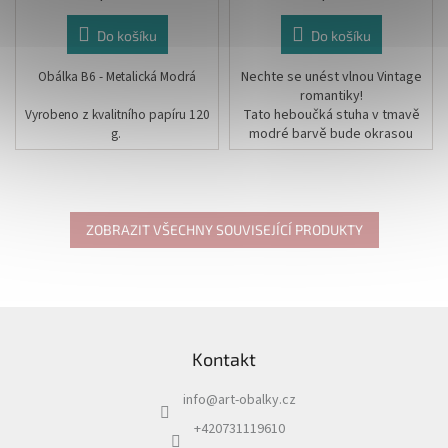
Do košíku
Do košíku
Obálka B6 - Metalická Modrá
Nechte se unést vlnou Vintage
romantiky!
Vyrobeno z kvalitního papíru 120
Tato heboučká stuha v tmavě
g.
modré barvě bude okrasou
všech svatebních tiskovin a
Rozměr:12,5 x 17,5 cm
aranžmá!!!
Rozměr: 4,5 cm x 5m
ZOBRAZIT VŠECHNY SOUVISEJÍCÍ PRODUKTY
Z
á
Kontakt
p
a
info
@
art-obalky.cz
t
í
+420731119610