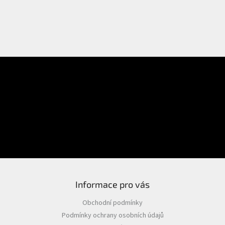
E-mail
Přihlášení
Heslo
PŘIHLÁSIT SE
Nová registrace
Zapomenuté heslo
Informace pro vás
Obchodní podmínky
Podmínky ochrany osobních údajů