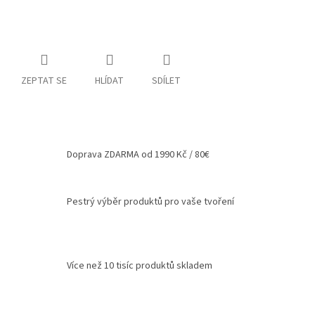
Spolupráce
Oblíbené
produkty
ZEPTAT SE
HLÍDAT
SDÍLET
DIY
-
TIPY
A
NÁVODY
Doprava ZDARMA od 1990 Kč / 80€
Měna
(CZK)
Pestrý výběr produktů pro vaše tvoření
Přihlášení
Více než 10 tisíc produktů skladem