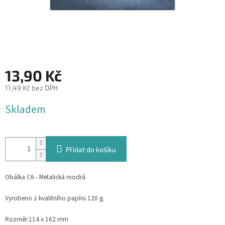
&
PROVÁZKY
KREATIVNÍ
POTŘEBY
BABY
13,90 Kč
SHOWER
11,49 Kč bez DPH
VALENTÝN
Měrná
Skladem
cena:
HALLOWEEN
SVATBA
Přidat do košíku
ZAKÁZKOVÝ
TISK
Obálka C6 - Metalická modrá
DÁRKOVÉ
POUKAZY
Vyrobeno z kvalitního papíru 120 g.
VÝPRODEJ
Rozměr:
114 x 162 mm