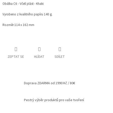
Obálka C6 - Včelí plást - Khaki
Spolupráce
Vyrobeno z kvalitního papíru 140 g.
Oblíbené
produkty
Rozměr:
114 x 162 mm
DIY
-
TIPY
A
NÁVODY
ZEPTAT SE
HLÍDAT
SDÍLET
Měna
(CZK)
Přihlášení
Doprava ZDARMA od 1990 Kč / 80€
Pestrý výběr produktů pro vaše tvoření