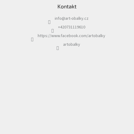
á
Kontakt
p
a
info
@
art-obalky.cz
t
í
+420731119610
https://www.facebook.com/artobalky
artobalky