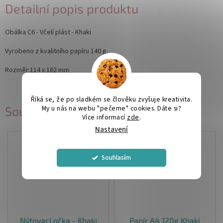
Detailní popis produktu
Obálka C6 - Včelí plást - Khaki
Vyrobeno z kvalitního papíru 140 g.
Rozměr:114 x 162 mm
Říká se, že po sladkém se člověku zvyšuje kreativita.
My u nás na webu "pečeme" cookies. Dáte si?
Související produkty
Více informací
zde
.
Nastavení
Souhlasím
Nýtovací očka - Khaki
Papír A4 120g Khaki