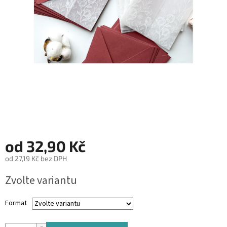
&
PROVÁZKY
KREATIVNÍ
POTŘEBY
BABY
SHOWER
VALENTÝN
HALLOWEEN
SVATBA
od
32,90 Kč
od
27,19 Kč
bez DPH
ZAKÁZKOVÝ
TISK
Měrná
Zvolte variantu
cena:
DÁRKOVÉ
POUKAZY
Format
VÝPRODEJ