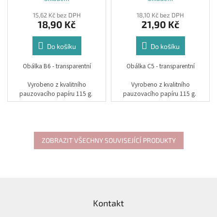
15,62 Kč bez DPH
18,10 Kč bez DPH
18,90 Kč
21,90 Kč
Do košíku
Do košíku
Obálka B6 - transparentní
Obálka C5 - transparentní
Vyrobeno z kvalitního
Vyrobeno z kvalitního
pauzovacího papíru 115 g.
pauzovacího papíru 115 g.
Rozměr: 12,5 x 17,6 cm
Rozměr: 16,2 x 22,9 cm
ZOBRAZIT VŠECHNY SOUVISEJÍCÍ PRODUKTY
Z
á
Kontakt
p
a