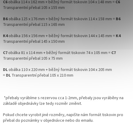
C6
obálka 114 x 162 mm + běžný formát tiskovin 104 x 148 mm =
C6
Transparentní přebal 105 x 155 mm
B6
obálka 125 x 176 mm + běžný formát tiskovin 114 x 158 mm =
B6
Transparentní přebal 115 x 165 mm
K4
obálka 156 x 156 mm + běžný formát tiskovin 144 x 145 mm =
K4
Transparentní přebal 145 x 150 mm
C7
obálka 81 x 114 mm + běžný formát tiskovin 74 x 105 mm =
C7
Transparentní přebal 105 x 75 mm
DL
obálka 110 x 220 mm + běžný formát tiskovin 104 x 205 mm
=
DL
Transparentní přebal 105 x 210 mm
*přebaly vyrábíme s rezervou cca 1-2mm, přebaly jsou vyráběny na
základě objednávky lze tedy rozměr změnit.
Pokud chcete vyrobit jiné rozměry, napište nám formát tiskovin pro
přebal do poznámky v objednávce nebo do emailu.