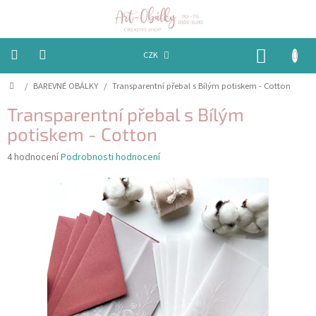
Přejít
na
obsah
NÁKUP
CZK
KOŠÍK
Domů
/
BAREVNÉ OBÁLKY
/
Transparentní přebal s Bílým potiskem - Cotton
VÁNOCE
Transparentní přebal s Bílým
BAREVNÉ
OBÁLKY
potiskem - Cotton
Průměrné
4 hodnocení
Podrobnosti hodnocení
PAPÍRY
hodnocení
produktu
je
PEČETĚNÍ
4,8
A
VOSKY
z
5
hvězdiček.
EMBOSSING
STUHY,
MAŠLIČKY