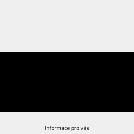
E-mail
Přihlášení
Heslo
PŘIHLÁSIT SE
Nová registrace
Zapomenuté heslo
Informace pro vás