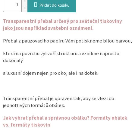
Přidat do košíku
Spolupráce
Oblíbené
Transparentní přebal určený pro sváteční tiskoviny
produkty
jako jsou například svatební oznámení.
DIY
Přebal z pauzovacího papíru Vám potiskneme bílou barvou,
-
TIPY
A
která na povrchu vytvoří strukturu a vznikne naprosto
NÁVODY
dokonalý
Měna
a luxusní dojem nejen pro oko, ale i na dotek.
(CZK)
Přihlášení
Transparentní přebal je upraven tak, aby se vlezl do
jednotlivých formátů obálek.
Jak vybrat přebal a správnou obálku? Formáty obálek
vs. formáty tiskovin