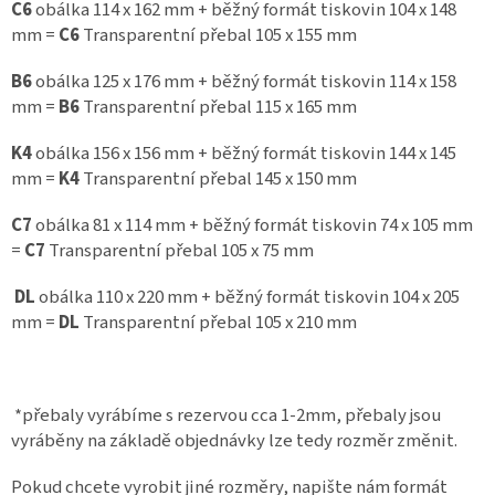
C6
obálka 114 x 162 mm + běžný formát tiskovin 104 x 148
mm =
C6
Transparentní přebal 105 x 155 mm
B6
obálka 125 x 176 mm + běžný formát tiskovin 114 x 158
mm =
B6
Transparentní přebal 115 x 165 mm
K4
obálka 156 x 156 mm + běžný formát tiskovin 144 x 145
mm =
K4
Transparentní přebal 145 x 150 mm
C7
obálka 81 x 114 mm + běžný formát tiskovin 74 x 105 mm
=
C7
Transparentní přebal 105 x 75 mm
DL
obálka 110 x 220 mm + běžný formát tiskovin 104 x 205
mm =
DL
Transparentní přebal 105 x 210 mm
*přebaly vyrábíme s rezervou cca 1-2mm, přebaly jsou
vyráběny na základě objednávky lze tedy rozměr změnit.
Pokud chcete vyrobit jiné rozměry, napište nám formát