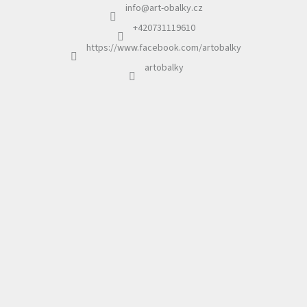
info
@
art-obalky.cz
t
í
+420731119610
https://www.facebook.com/artobalky
artobalky