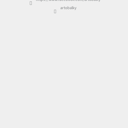
artobalky
* Součástí ceny není obálka.
Upozornění:
U některých
motivů může při embosování
dojít k lehkému protlaku
nebo zmáčknutí obálky.
Jedná se o přirozený jev
ruční výroby a není vadou
produktu.