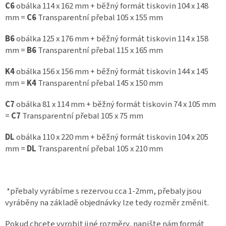
C6
obálka 114 x 162 mm + běžný formát tiskovin 104 x 148
mm =
C6
Transparentní přebal 105 x 155 mm
B6
obálka 125 x 176 mm + běžný formát tiskovin 114 x 158
mm =
B6
Transparentní přebal 115 x 165 mm
K4
obálka 156 x 156 mm + běžný formát tiskovin 144 x 145
mm =
K4
Transparentní přebal 145 x 150 mm
C7
obálka 81 x 114 mm + běžný formát tiskovin 74 x 105 mm
=
C7
Transparentní přebal 105 x 75 mm
DL
obálka 110 x 220 mm + běžný formát tiskovin 104 x 205
mm =
DL
Transparentní přebal 105 x 210 mm
*přebaly vyrábíme s rezervou cca 1-2mm, přebaly jsou
vyráběny na základě objednávky lze tedy rozměr změnit.
Pokud chcete vyrobit jiné rozměry, napište nám formát