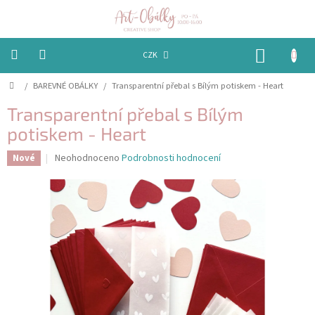
Přejít
na
obsah
NÁKUP
CZK
KOŠÍK
Domů
/
BAREVNÉ OBÁLKY
/
Transparentní přebal s Bílým potiskem - Heart
VÁNOCE
Transparentní přebal s Bílým
BAREVNÉ
OBÁLKY
potiskem - Heart
Průměrné
Neohodnoceno
Podrobnosti hodnocení
Nové
PAPÍRY
hodnocení
produktu
je
PEČETĚNÍ
0,0
A
VOSKY
z
5
hvězdiček.
EMBOSSING
STUHY,
MAŠLIČKY