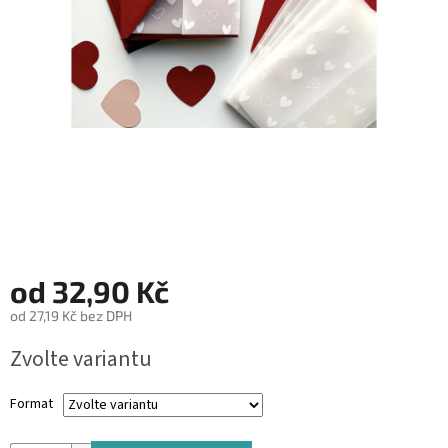
&
PROVÁZKY
KREATIVNÍ
POTŘEBY
BABY
SHOWER
VALENTÝN
HALLOWEEN
SVATBA
od
32,90 Kč
od
27,19 Kč
bez DPH
ZAKÁZKOVÝ
TISK
Měrná
Zvolte variantu
cena:
DÁRKOVÉ
POUKAZY
Format
VÝPRODEJ