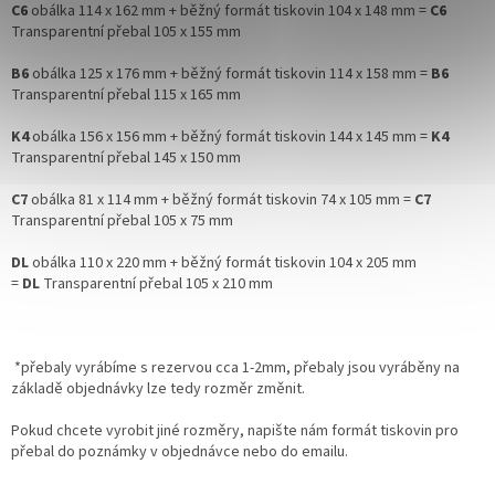
C6
obálka 114 x 162 mm + běžný formát tiskovin 104 x 148 mm =
C6
Transparentní přebal 105 x 155 mm
B6
obálka 125 x 176 mm + běžný formát tiskovin 114 x 158 mm =
B6
Transparentní přebal 115 x 165 mm
K4
obálka 156 x 156 mm + běžný formát tiskovin 144 x 145 mm =
K4
Transparentní přebal 145 x 150 mm
C7
obálka 81 x 114 mm + běžný formát tiskovin 74 x 105 mm =
C7
Transparentní přebal 105 x 75 mm
DL
obálka 110 x 220 mm + běžný formát tiskovin 104 x 205 mm
=
DL
Transparentní přebal 105 x 210 mm
*přebaly vyrábíme s rezervou cca 1-2mm, přebaly jsou vyráběny na
základě objednávky lze tedy rozměr změnit.
Pokud chcete vyrobit jiné rozměry, napište nám formát tiskovin pro
přebal do poznámky v objednávce nebo do emailu.