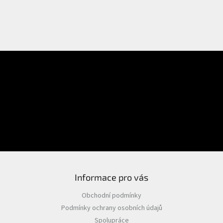
E-mail
Přihlášení
Heslo
PŘIHLÁSIT SE
Nová registrace
Zapomenuté heslo
Informace pro vás
Obchodní podmínky
Podmínky ochrany osobních údajů
Spolupráce