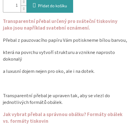
Přidat do košíku
Spolupráce
Oblíbené
Transparentní přebal určený pro sváteční tiskoviny
produkty
jako jsou například svatební oznámení.
DIY
-
Přebal z pauzovacího papíru Vám potiskneme bílou barvou,
TIPY
A
NÁVODY
která na povrchu vytvoří strukturu a vznikne naprosto
dokonalý
Měna
a luxusní dojem nejen pro oko, ale i na dotek.
(CZK)
Přihlášení
Transparentní přebal je upraven tak, aby se vlezl do
jednotlivých formátů obálek.
Jak vybrat přebal a správnou obálku? Formáty obálek
vs. formáty tiskovin