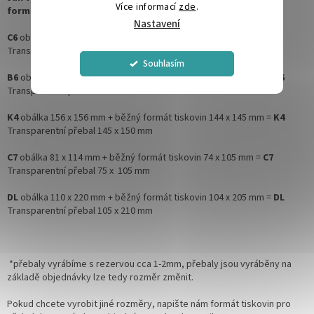
Více informací
zde
.
formáty tiskovin
Nastavení
C6
obálka 114 x 162 mm + běžný formát tiskovin 104 x 148 mm =
C6
Transparentní přebal 105 x 155 mm
Souhlasím
B6
obálka 125 x 176 mm + běžný formát tiskovin 114 x 158 mm =
B6
Transparentní přebal 115 x 165 mm
K4
obálka 156 x 156 mm + běžný formát tiskovin 144 x 145 mm =
K4
Transparentní přebal 145 x 150 mm
C7
obálka 81 x 114 mm + běžný formát tiskovin 74 x 105 mm =
C7
Transparentní přebal 75 x 105 mm
DL
obálka 110 x 220 mm + běžný formát tiskovin 104 x 205 mm =
DL
Transparentní přebal 105 x 210 mm
*přebaly vyrábíme s rezervou cca 1-2mm, přebaly jsou vyráběny na
základě objednávky lze tedy rozměr změnit.
Pokud chcete vyrobit jiné rozměry, napište nám formát tiskovin pro