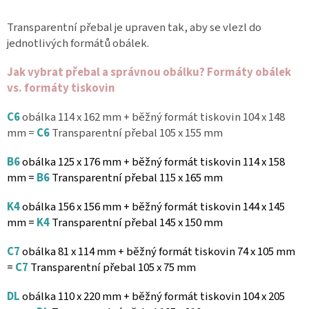
Spolupráce
Transparentní přebal je upraven tak, aby se vlezl do
jednotlivých formátů obálek.
Oblíbené
produkty
Jak vybrat přebal a správnou obálku? Formáty obálek
DIY
vs. formáty tiskovin
-
TIPY
A
C6
obálka 114 x 162 mm + běžný formát tiskovin 104 x 148
NÁVODY
mm =
C6
Transparentní přebal 105 x 155 mm
Měna
B6
obálka
125 x 176 mm
+ běžný formát tiskovin 114 x 158
(CZK)
mm =
B6
Transparentní přebal 115 x 165 mm
K4
obálka 156 x 156 mm + běžný formát tiskovin 144 x 145
Přihlášení
mm =
K4
Transparentní přebal 145 x 150 mm
C7
obálka
81 x 114 mm
+ běžný formát tiskovin 74 x 105 mm
=
C7
Transparentní přebal 105 x 75 mm
DL
obálka 110 x 220 mm + běžný formát tiskovin 104 x 205