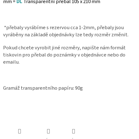
mm =
DL
Transparentní přebal 105 x 210 mm
*přebaly vyrábíme s rezervou cca 1-2mm, přebaly jsou
vyráběny na základě objednávky lze tedy rozměr změnit.
Pokud chcete vyrobit jiné rozměry, napište nám formát
tiskovin pro přebal do poznámky v objednávce nebo do
emailu.
Gramáž transparentního papíru: 90g