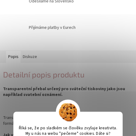
Odesíláme na Slovensko
Přijímáme platby v Eurech
Popis
Diskuze
Detailní popis produktu
Transparentní přebal určený pro sváteční tiskoviny jako jsou
například svatební oznámení.
Transparentní přebal je upraven tak, aby se vlezl do jednotlivých
formátů obálek.
Říká se, že po sladkém se člověku zvyšuje kreativita.
My u nás na webu "pečeme" cookies. Dáte si?
Jak vybrat přebal a správnou obálku? Formáty obálek vs.