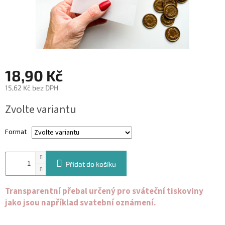
&
PROVÁZKY
KREATIVNÍ
POTŘEBY
BABY
18,90 Kč
SHOWER
15,62 Kč bez DPH
VALENTÝN
Měrná
Zvolte variantu
cena:
HALLOWEEN
Format
SVATBA
ZAKÁZKOVÝ
Přidat do košíku
TISK
Transparentní přebal určený pro sváteční tiskoviny
DÁRKOVÉ
POUKAZY
jako jsou například svatební oznámení.
VÝPRODEJ