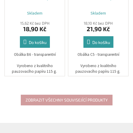
Skladem
Skladem
15,62 Kč bez DPH
18,10 Kč bez DPH
18,90 Kč
21,90 Kč
Do košíku
Do košíku
Obálka B6 - transparentní
Obálka C5 - transparentní
Vyrobeno z kvalitního
Vyrobeno z kvalitního
pauzovacího papíru 115 g.
pauzovacího papíru 115 g.
Rozměr: 12,5 x 17,6 cm
Rozměr: 16,2 x 22,9 cm
ZOBRAZIT VŠECHNY SOUVISEJÍCÍ PRODUKTY
Z
á