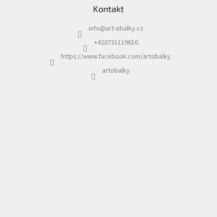
Kontakt
p
a
info
@
art-obalky.cz
t
í
+420731119610
https://www.facebook.com/artobalky
artobalky