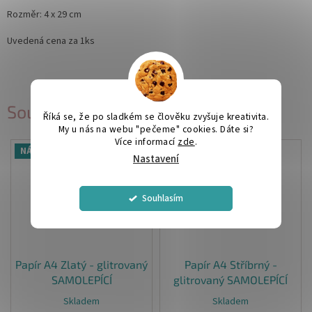
Rozměr: 4 x 29 cm
Uvedená cena za 1ks
Související produkty
Říká se, že po sladkém se člověku zvyšuje kreativita.
My u nás na webu "pečeme" cookies. Dáte si?
Více informací
zde
.
NÁŠ TIP
NÁŠ TIP
Nastavení
Souhlasím
Papír A4 Zlatý - glitrovaný
Papír A4 Stříbrný -
SAMOLEPÍCÍ
glitrovaný SAMOLEPÍCÍ
Skladem
Skladem