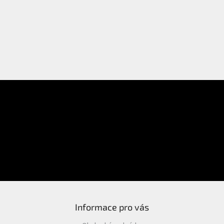
E-mail
Přihlášení
Heslo
PŘIHLÁSIT SE
Nová registrace
Zapomenuté heslo
Informace pro vás