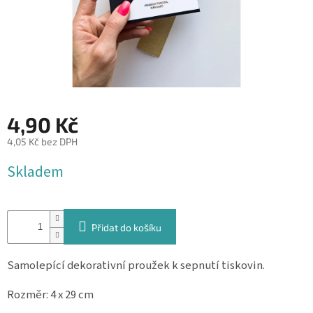
&
PROVÁZKY
KREATIVNÍ
POTŘEBY
BABY
SHOWER
4,90 Kč
VALENTÝN
4,05 Kč bez DPH
Měrná
HALLOWEEN
Skladem
cena:
SVATBA
ZAKÁZKOVÝ
Přidat do košíku
TISK
Samolepící dekorativní proužek k sepnutí tiskovin.
DÁRKOVÉ
POUKAZY
Rozměr: 4 x 29 cm
VÝPRODEJ