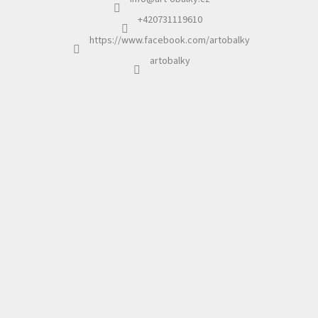
t
í
+420731119610
https://www.facebook.com/artobalky
artobalky