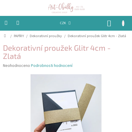
Přejít
na
obsah
NÁKUP
CZK
KOŠÍK
Domů
/
PAPÍRY
/
Dekorativní proužky
/
Dekorativní proužek Glitr 4cm - Zlatá
VÁNOCE
Dekorativní proužek Glitr 4cm -
BAREVNÉ
OBÁLKY
Zlatá
Průměrné
Neohodnoceno
Podrobnosti hodnocení
PAPÍRY
hodnocení
produktu
je
PEČETĚNÍ
0,0
A
VOSKY
z
5
hvězdiček.
EMBOSSING
STUHY,
MAŠLIČKY