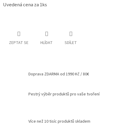
Uvedená cena za 1ks
Spolupráce
Oblíbené
produkty
DIY
-
ZEPTAT SE
HLÍDAT
SDÍLET
TIPY
A
NÁVODY
Měna
(CZK)
Doprava ZDARMA od 1990 Kč / 80€
Přihlášení
Pestrý výběr produktů pro vaše tvoření
Více než 10 tisíc produktů skladem