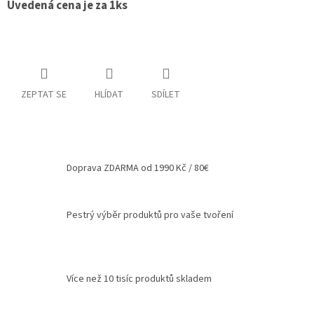
Uvedená cena je za 1ks
Spolupráce
Oblíbené
produkty
DIY
-
ZEPTAT SE
HLÍDAT
SDÍLET
TIPY
A
NÁVODY
Měna
Doprava ZDARMA od 1990 Kč / 80€
(CZK)
Přihlášení
Pestrý výběr produktů pro vaše tvoření
Více než 10 tisíc produktů skladem