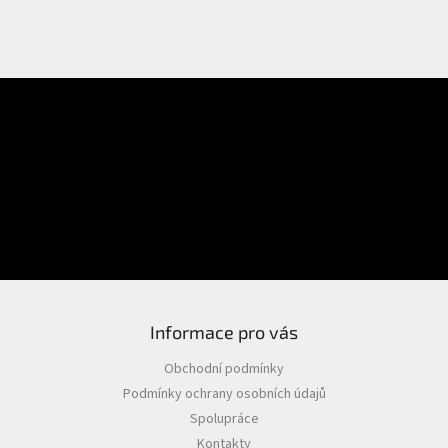
E-mail
Přihlášení
Heslo
PŘIHLÁSIT SE
Nová registrace
Zapomenuté heslo
Informace pro vás
Obchodní podmínky
Podmínky ochrany osobních údajů
Spolupráce
Kontakty