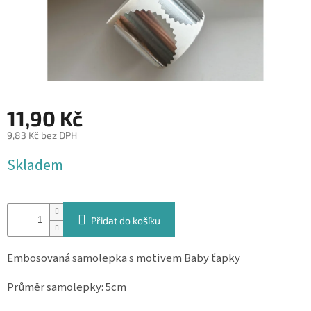
&
PROVÁZKY
KREATIVNÍ
POTŘEBY
BABY
SHOWER
11,90 Kč
VALENTÝN
9,83 Kč bez DPH
Měrná
Skladem
HALLOWEEN
cena:
SVATBA
Přidat do košíku
ZAKÁZKOVÝ
TISK
Embosovaná samolepka s motivem Baby ťapky
DÁRKOVÉ
POUKAZY
Průměr samolepky: 5cm
VÝPRODEJ