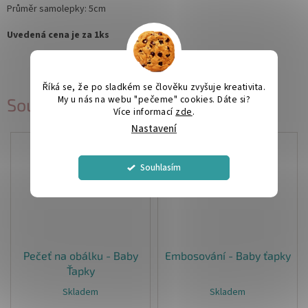
Průměr samolepky: 5cm
Uvedená cena je za 1ks
Říká se, že po sladkém se člověku zvyšuje kreativita.
My u nás na webu "pečeme" cookies. Dáte si?
Související produkty
Více informací
zde
.
Nastavení
Souhlasím
Pečeť na obálku - Baby
Embosování - Baby ťapky
Ťapky
Skladem
Skladem