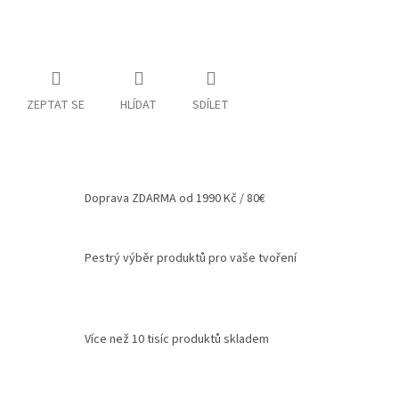
Spolupráce
Oblíbené
produkty
ZEPTAT SE
HLÍDAT
SDÍLET
DIY
-
TIPY
A
NÁVODY
Doprava ZDARMA od 1990 Kč / 80€
Měna
(CZK)
Pestrý výběr produktů pro vaše tvoření
Přihlášení
Více než 10 tisíc produktů skladem