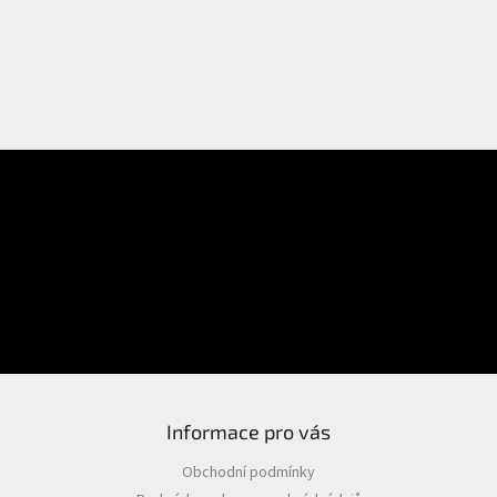
E-mail
Přihlášení
Heslo
PŘIHLÁSIT SE
Nová registrace
Zapomenuté heslo
Informace pro vás
Obchodní podmínky