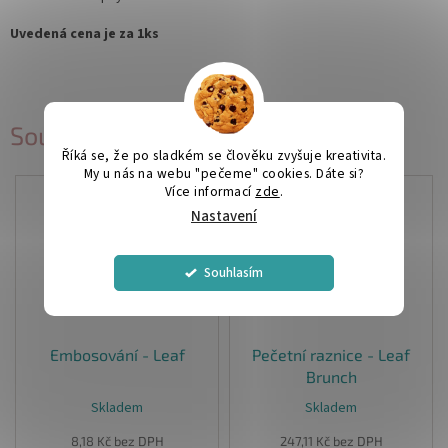
Uvedená cena je za 1ks
Související produkty
Říká se, že po sladkém se člověku zvyšuje kreativita.
My u nás na webu "pečeme" cookies. Dáte si?
Více informací
zde
.
Nastavení
Souhlasím
Embosování - Leaf
Pečetní raznice - Leaf
Brunch
Skladem
Skladem
Průměrné
hodnocení
8,18 Kč bez DPH
247,11 Kč bez DPH