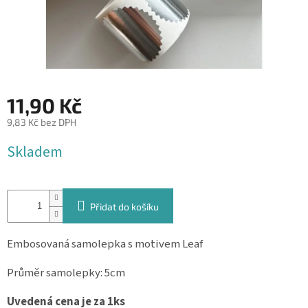
&
PROVÁZKY
KREATIVNÍ
POTŘEBY
BABY
11,90 Kč
SHOWER
9,83 Kč bez DPH
VALENTÝN
Měrná
Skladem
cena:
HALLOWEEN
SVATBA
Přidat do košíku
ZAKÁZKOVÝ
TISK
Embosovaná samolepka s motivem Leaf
DÁRKOVÉ
POUKAZY
Průměr samolepky: 5cm
VÝPRODEJ
Uvedená cena je za 1ks