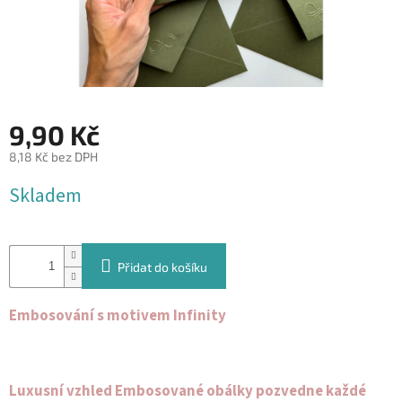
&
PROVÁZKY
KREATIVNÍ
POTŘEBY
BABY
9,90 Kč
SHOWER
8,18 Kč bez DPH
VALENTÝN
Měrná
Skladem
cena:
HALLOWEEN
SVATBA
Přidat do košíku
ZAKÁZKOVÝ
TISK
Embosování s motivem Infinity
DÁRKOVÉ
POUKAZY
Luxusní vzhled Embosované obálky pozvedne každé
VÝPRODEJ