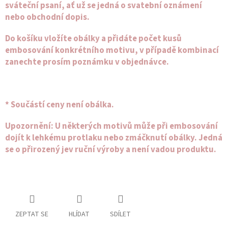
sváteční psaní, ať už se jedná o svatební oznámení
Spolupráce
nebo obchodní dopis.
Oblíbené
Do košíku vložíte obálky a přidáte počet kusů
produkty
embosování konkrétního motivu, v případě kombinací
zanechte prosím poznámku v objednávce.
DIY
-
TIPY
A
NÁVODY
* Součástí ceny není obálka.
Měna
(CZK)
Upozornění:
U některých motivů může při embosování
dojít k lehkému protlaku nebo zmáčknutí obálky. Jedná
se o přirozený jev ruční výroby a není vadou produktu.
Přihlášení
ZEPTAT SE
HLÍDAT
SDÍLET