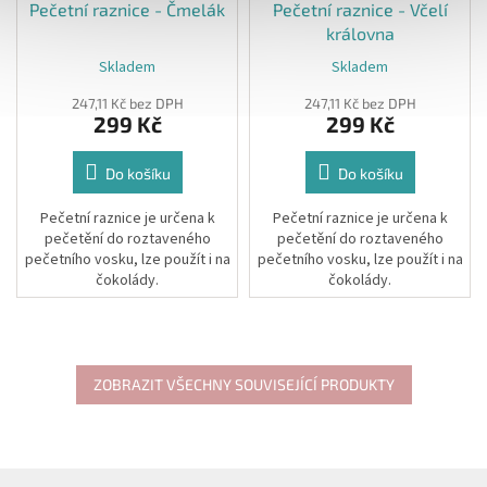
Pečetní raznice - Čmelák
Pečetní raznice - Včelí
královna
Skladem
Skladem
247,11 Kč bez DPH
247,11 Kč bez DPH
299 Kč
299 Kč
Do košíku
Do košíku
Pečetní raznice
je určena k
Pečetní raznice
je určena k
pečetění do roztaveného
pečetění do roztaveného
pečetního vosku, lze použít i na
pečetního vosku, lze použít i na
čokolády.
čokolády.
Raznice je vyrobena z mosazi a
Raznice je vyrobena z mosazi a
je zasazena do výměnné
je zasazena do výměnné
dřevěné rukojeti, ke které je
dřevěné rukojeti, ke které je
přišroubována, nikoliv lepena.
přišroubována, nikoliv lepena.
ZOBRAZIT VŠECHNY SOUVISEJÍCÍ PRODUKTY
Z