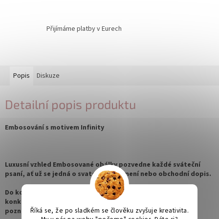
Přijímáme platby v Eurech
Popis
Diskuze
Detailní popis produktu
Embosování s motivem Infinity
Luxusní vzhled Embosované obálky pozvedne každé sváteční
psaní, ať už se jedná o svatební oznámení nebo obchodní dopis.
Do košíku vložíte obálky a přidáte počet kusů embosování
konkrétního motivu, v případě kombinací zanechte prosím
Říká se, že po sladkém se člověku zvyšuje kreativita.
poznámku v objednávce.