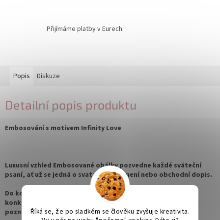
Přijímáme platby v Eurech
Popis
Diskuze
Detailní popis produktu
Embosování s motivem Infinity Love
Luxusní vzhled Embosované obálky pozvedne každé sváteční
psaní, ať už se jedná o svatební oznámení nebo obchodní dopis.
Do košíku vložíte obálky a přidáte počet kusů embosování
konkrétního motivu, v případě kombinací zanechte prosím
Říká se, že po sladkém se člověku zvyšuje kreativita.
poznámku v objednávce.