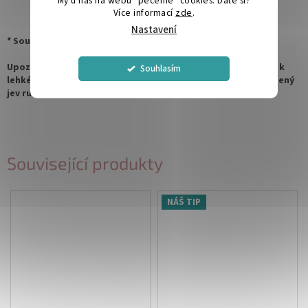
My u nás na webu "pečeme" cookies. Dáte si?
Více informací
zde
.
Nastavení
* Součástí ceny není obálka.
Upozornění:
U některých motivů může při embosování dojít k
Souhlasím
lehkému protlaku nebo zmáčknutí obálky. Jedná se o přirozený
jev ruční výroby a není vadou produktu.
Související produkty
NÁŠ TIP