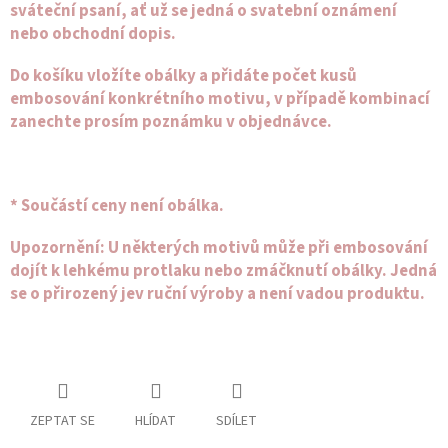
sváteční psaní, ať už se jedná o svatební oznámení
Spolupráce
nebo obchodní dopis.
Oblíbené
Do košíku vložíte obálky a přidáte počet kusů
produkty
embosování konkrétního motivu, v případě kombinací
zanechte prosím poznámku v objednávce.
DIY
-
TIPY
A
NÁVODY
* Součástí ceny není obálka.
Měna
(CZK)
Upozornění:
U některých motivů může při embosování
dojít k lehkému protlaku nebo zmáčknutí obálky. Jedná
se o přirozený jev ruční výroby a není vadou produktu.
Přihlášení
ZEPTAT SE
HLÍDAT
SDÍLET