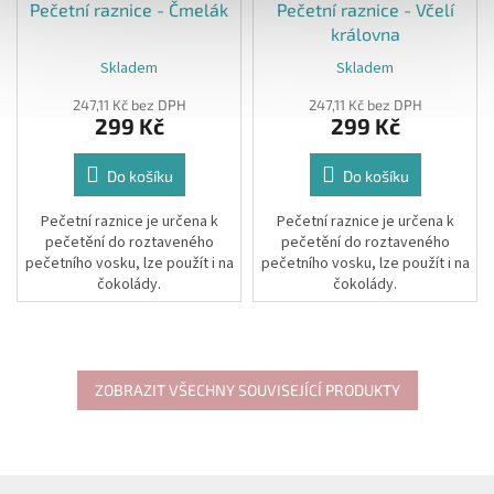
Pečetní raznice - Čmelák
Pečetní raznice - Včelí
královna
Skladem
Skladem
247,11 Kč bez DPH
247,11 Kč bez DPH
299 Kč
299 Kč
Do košíku
Do košíku
Pečetní raznice
je určena k
Pečetní raznice
je určena k
pečetění do roztaveného
pečetění do roztaveného
pečetního vosku, lze použít i na
pečetního vosku, lze použít i na
čokolády.
čokolády.
Raznice je vyrobena z mosazi a
Raznice je vyrobena z mosazi a
je zasazena do výměnné
je zasazena do výměnné
dřevěné rukojeti, ke které je
dřevěné rukojeti, ke které je
přišroubována, nikoliv lepena.
přišroubována, nikoliv lepena.
ZOBRAZIT VŠECHNY SOUVISEJÍCÍ PRODUKTY
Z