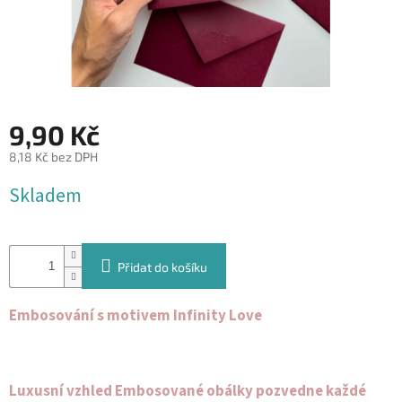
&
PROVÁZKY
KREATIVNÍ
POTŘEBY
BABY
9,90 Kč
SHOWER
8,18 Kč bez DPH
VALENTÝN
Měrná
Skladem
cena:
HALLOWEEN
SVATBA
Přidat do košíku
ZAKÁZKOVÝ
TISK
Embosování s motivem Infinity Love
DÁRKOVÉ
POUKAZY
Luxusní vzhled Embosované obálky pozvedne každé
VÝPRODEJ