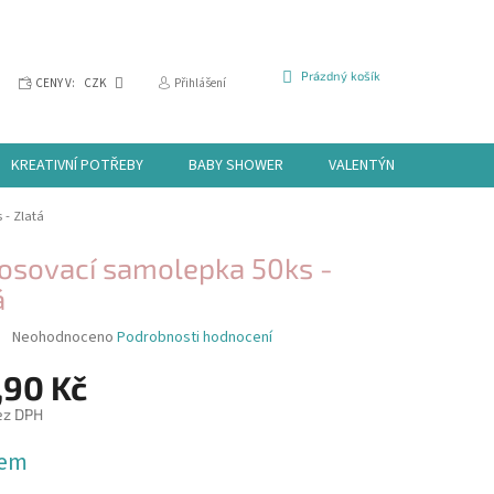
NÁKUPNÍ
Prázdný košík
CENY V:
CZK
Přihlášení
KOŠÍK
KREATIVNÍ POTŘEBY
BABY SHOWER
VALENTÝN
HALLOW
- Zlatá
sovací samolepka 50ks -
á
Průměrné
Neohodnoceno
Podrobnosti hodnocení
hodnocení
produktu
,90 Kč
je
ez DPH
0,0
z
dem
5
hvězdiček.