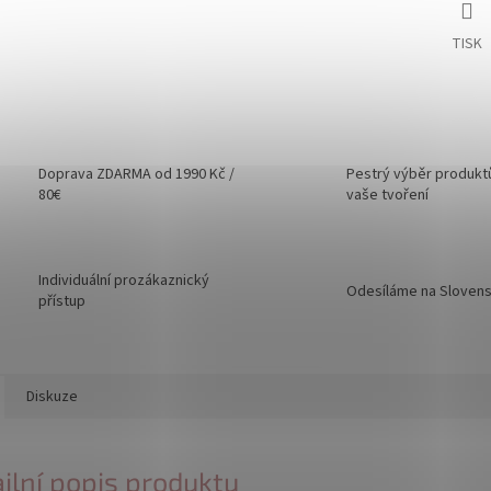
TISK
Doprava ZDARMA od 1990 Kč /
Pestrý výběr produkt
80€
vaše tvoření
Individuální prozákaznický
Odesíláme na Sloven
přístup
Diskuze
ilní popis produktu