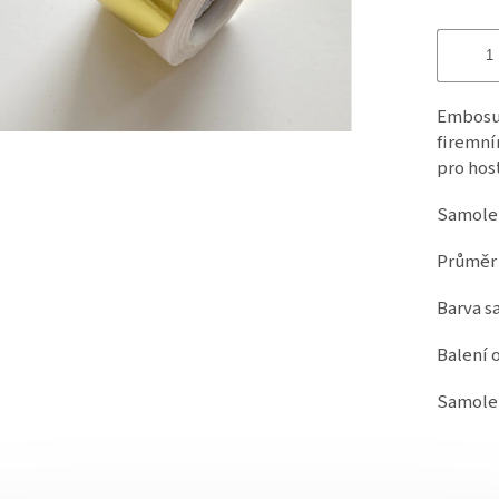
Embosuj
firemní
pro hos
Samolep
Průměr
Barva s
Balení 
Samolep