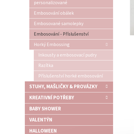
personalizované
n
e
Embosování obálek
l
Embosované samolepky
Embosování - Příslušenství
Horký Embossing
Inkousty a embosovací pudry
Razítka
Příslušenství horké embosování
STUHY, MAŠLIČKY & PROVÁZKY
KREATIVNÍ POTŘEBY
BABY SHOWER
VALENTÝN
HALLOWEEN