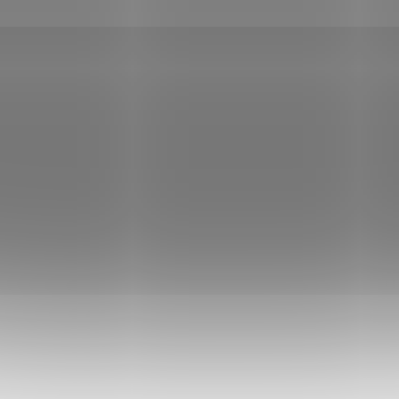
tními iniciály,
Práce s kleštěmi je
tinami, firemním
snadná a lze je použít na
em nebo s grafikou
všechny druhy papíru
á Vás jen napadne.
včetně kartonu.
V ceně embosovací hlavy
je grafika, kterou
e s kleštěmi je
společně dotáhneme k
ná a lze je použít na
dokonalosti.
chny druhy papíru
Od teď budou všechny
tně kartonu.
Vaše tiskoviny jedinečné a
ně kleští je grafika,
opravdu jen Vaše a
rou společně
napořád !!!
áhneme k dokonalosti.
teď budou všechny
Grafické požadavky
e tiskoviny jedinečné a
prosím pište do emailu
avdu jen Vaše a
artobalky@gmail.com
řád !!!
VŠE LZE S
Výměnná hlava k
BOSOVACÍMI
embosovacím kleštím.
ŠTĚMI OZNAČIT?
Rozměr embosovací
Certifikáty
hlavy: 42 mm
Samolepky