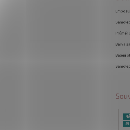
Embosuj
Samolep
Průměr 
Barva s
Balení o
Samolep
Souv
NÁ
🎁