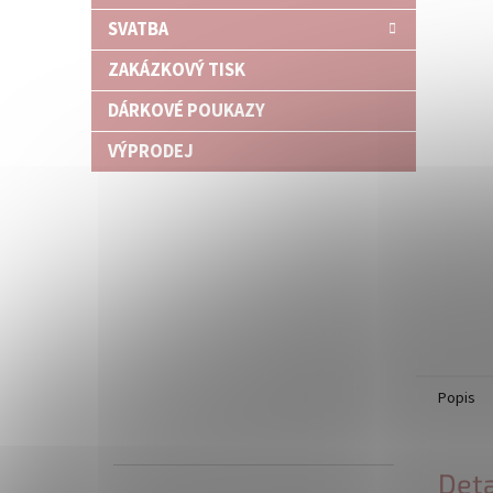
SVATBA
ZAKÁZKOVÝ TISK
DÁRKOVÉ POUKAZY
VÝPRODEJ
Popis
Deta