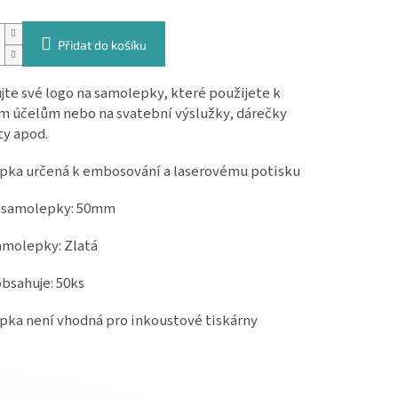
Přidat do košíku
te své logo na samolepky, které použijete k
m účelům nebo na svatební výslužky, dárečky
ty apod.
ka určená k embosování a laserovému potisku
 samolepky: 50mm
amolepky: Zlatá
obsahuje: 50ks
ka není vhodná pro inkoustové tiskárny