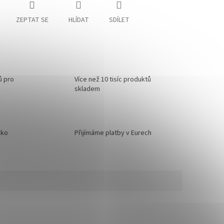
ZEPTAT SE
HLÍDAT
SDÍLET
ů pro
Více než 10 tisíc produktů
skladem
sko
Přijímáme platby v Eurech