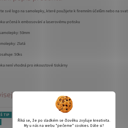
te své logo na samolepky, které použijete k firemním účelům nebo na svat
ka určená k embosování a laserovému potisku
samolepky: 50mm
amolepky: Zlatá
bsahuje: 50ks
ka není vhodná pro inkoustové tiskárny
isející produkty
Š TIP
🎁
Říká se, že po sladkém se člověku zvyšuje kreativita.
My u nás na webu "pečeme" cookies. Dáte si?