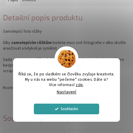
Detailní popis produktu
Samolepící foto růžky
Díky
samolepícím růžkům
budete moci své fotografie v albu skvěle
aranžovat a kdykoli je vyměnit.
Sada obsahuje
24 růžových, nalepovacích
fotografických rohů pro
bezproblémové připevnění vašich fotografií ve fotoalbu nebo
scrapbooku.
Říká se, že po sladkém se člověku zvyšuje kreativita.
My u nás na webu "pečeme" cookies. Dáte si?
Více informací
zde
.
Rozměry foto růžku: 1,2 x 1,2 cm
Nastavení
Souhlasím
Související produkty