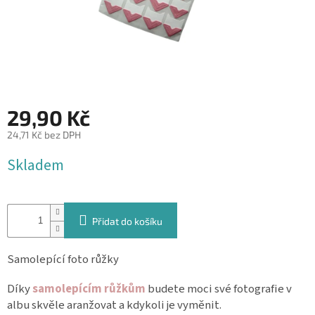
&
PROVÁZKY
KREATIVNÍ
POTŘEBY
BABY
SHOWER
29,90 Kč
VALENTÝN
24,71 Kč bez DPH
Měrná
Skladem
HALLOWEEN
cena:
SVATBA
Přidat do košíku
ZAKÁZKOVÝ
TISK
Samolepící foto růžky
DÁRKOVÉ
POUKAZY
Díky
samolepícím růžkům
budete moci své fotografie v
albu skvěle aranžovat a kdykoli je vyměnit.
VÝPRODEJ