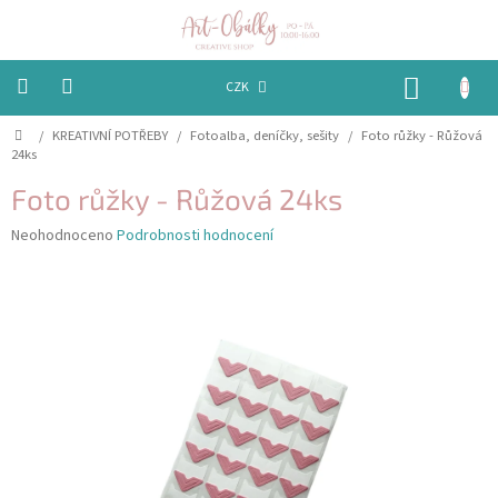
Přejít
na
obsah
NÁKUP
CZK
KOŠÍK
Domů
/
KREATIVNÍ POTŘEBY
/
Fotoalba, deníčky, sešity
/
Foto růžky - Růžová
VÁNOCE
24ks
BAREVNÉ
Foto růžky - Růžová 24ks
OBÁLKY
Průměrné
Neohodnoceno
Podrobnosti hodnocení
hodnocení
PAPÍRY
produktu
je
PEČETĚNÍ
0,0
A
z
VOSKY
5
hvězdiček.
EMBOSSING
STUHY,
MAŠLIČKY