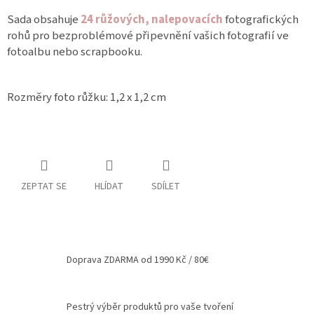
Sada obsahuje
24 růžových, nalepovacích
fotografických
Spolupráce
rohů pro bezproblémové připevnění vašich fotografií ve
Oblíbené
fotoalbu nebo scrapbooku.
produkty
DIY
-
Rozměry foto růžku: 1,2 x 1,2 cm
TIPY
A
NÁVODY
Měna
(CZK)
ZEPTAT SE
HLÍDAT
SDÍLET
Přihlášení
Doprava ZDARMA od 1990 Kč / 80€
Pestrý výběr produktů pro vaše tvoření