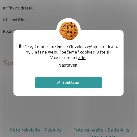
Knírky na držátku.
V balení 6 ks
Rozměry 24 cm
Říká se, že po sladkém se člověku zvyšuje kreativita.
My u nás na webu "pečeme" cookies. Dáte si?
Více informací
zde
.
Související produkty
Nastavení
Souhlasím
Foto rekvizity - Pusinky
Foto rekvizity - Sada 4 ks
- Černé knírky