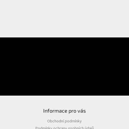
E-mail
Přihlášení
Heslo
PŘIHLÁSIT SE
Nová registrace
Zapomenuté heslo
Informace pro vás
Obchodní podmínky
Podmínky ochrany osobních údajů