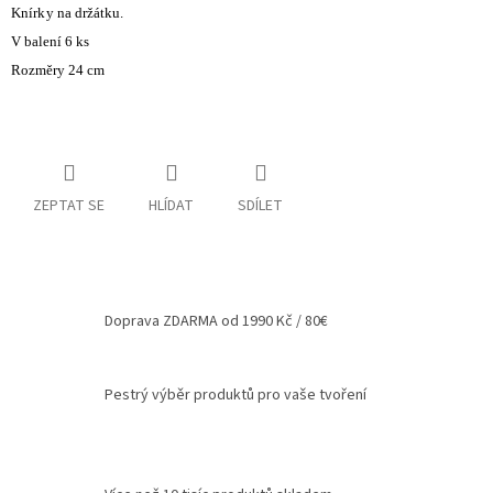
Knírky
na držátku.
Spolupráce
V balení 6 ks
Rozměry 24 cm
Oblíbené
produkty
DIY
-
TIPY
A
NÁVODY
ZEPTAT SE
HLÍDAT
SDÍLET
Měna
(CZK)
Doprava ZDARMA od 1990 Kč / 80€
Přihlášení
Pestrý výběr produktů pro vaše tvoření