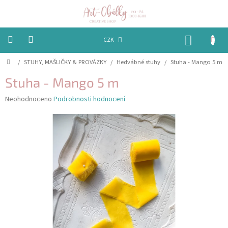
Přejít
na
obsah
NÁKUP
CZK
KOŠÍK
Domů
/
STUHY, MAŠLIČKY & PROVÁZKY
/
Hedvábné stuhy
/
Stuha - Mango 5 m
VÁNOCE
Stuha - Mango 5 m
BAREVNÉ
OBÁLKY
Průměrné
Neohodnoceno
Podrobnosti hodnocení
hodnocení
produktu
PAPÍRY
je
0,0
PEČETĚNÍ
z
A
5
VOSKY
hvězdiček.
EMBOSSING
STUHY,
MAŠLIČKY