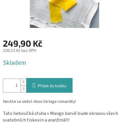
&
PROVÁZKY
KREATIVNÍ
POTŘEBY
BABY
249,90 Kč
SHOWER
206,53 Kč bez DPH
VALENTÝN
Měrná
Skladem
cena:
HALLOWEEN
SVATBA
Přidat do košíku
ZAKÁZKOVÝ
TISK
Nechte se unést vlnou Vintage romantiky!
DÁRKOVÉ
Tato heboučká stuha v Mango barvě bude okrasou všech
POUKAZY
svatebních tiskovin a aranžmá!!!
VÝPRODEJ