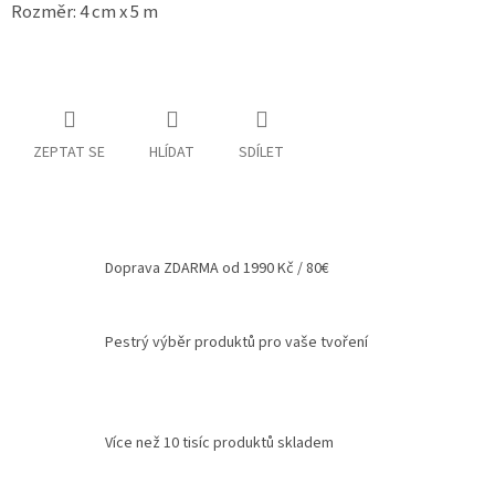
Rozměr: 4 cm x 5 m
Spolupráce
Oblíbené
produkty
DIY
-
ZEPTAT SE
HLÍDAT
SDÍLET
TIPY
A
NÁVODY
Měna
Doprava ZDARMA od 1990 Kč / 80€
(CZK)
Přihlášení
Pestrý výběr produktů pro vaše tvoření
Více než 10 tisíc produktů skladem