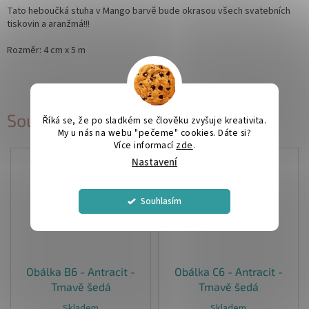
Tato heboučká stuha v Mango barvě bude okrasou všech svatebních
tiskovin a aranžmá!!!
Rozměr: 4 cm x 5 m
Související produkty
Říká se, že po sladkém se člověku zvyšuje kreativita.
My u nás na webu "pečeme" cookies. Dáte si?
Více informací
zde
.
Nastavení
Souhlasím
Obálka B6 - Antracit -
Obálka C6 - Antracit -
Tmavě šedá
Tmavě šedá
Skladem
Skladem