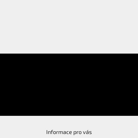
E-mail
Přihlášení
Heslo
PŘIHLÁSIT SE
Nová registrace
Zapomenuté heslo
Informace pro vás