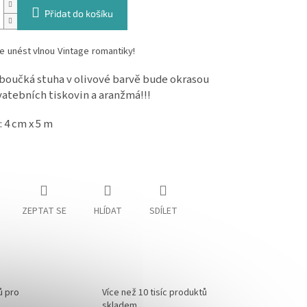
Přidat do košíku
e unést vlnou Vintage romantiky!
boučká stuha v olivové barvě bude okrasou
vatebních tiskovin a aranžmá!!!
 4 cm x 5 m
ZEPTAT SE
HLÍDAT
SDÍLET
ů pro
Více než 10 tisíc produktů
skladem