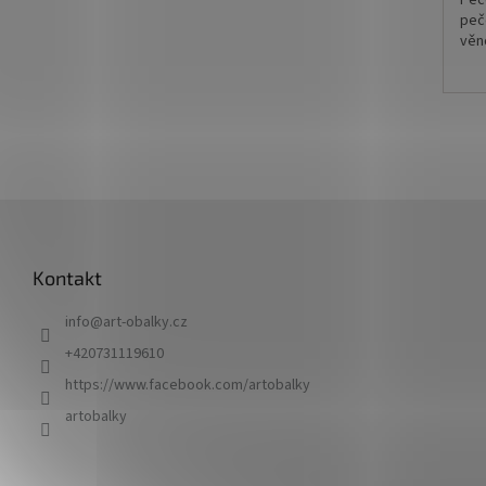
Peč
peč
věn
Sou
peč
sam
Dík
štít
při
Z
sam
á
tisk
p
Kontakt
a
t
info
@
art-obalky.cz
í
Výb
nab
+420731119610
https://www.facebook.com/artobalky
Prů
artobalky
Uve