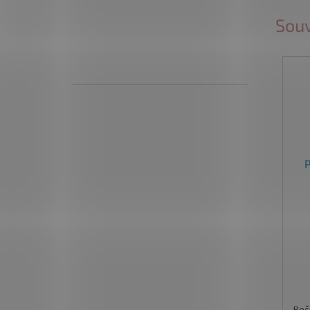
Souv
P