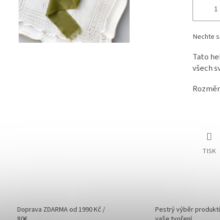
Nechte s
Tato he
všech s
Rozměr:
TISK
Doprava ZDARMA od 1990 Kč /
Pestrý výběr produkt
80€
vaše tvoření