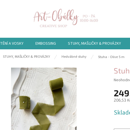
TĚNÍ A VOSKY
EMBOSSING
STUHY, MAŠLIČKY & PROVÁZKY
ů
STUHY, MAŠLIČKY & PROVÁZKY
Hedvábné stuhy
Stuha - Olive 5 m
Stuh
Průměrn
Neohodn
hodnocen
249
produktu
je
206,53 K
0,0
z
Měrná
Skla
5
cena:
hvězdiče