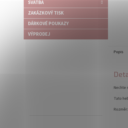
SVATBA
ZAKÁZKOVÝ TISK
DÁRKOVÉ POUKAZY
VÝPRODEJ
Popis
Deta
Nechte s
Tato heb
Rozměr: