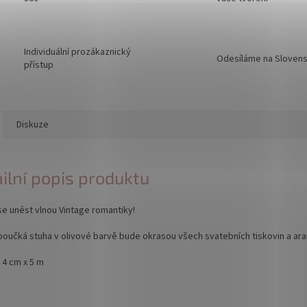
Individuální prozákaznický
Odesíláme na Sloven
přístup
Diskuze
ilní popis produktu
e unést vlnou Vintage romantiky!
oučká stuha v olivové barvě bude okrasou všech svatebních tiskovin a ara
 4 cm x 5 m