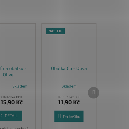
NÁŠ TIP
ť na obálku -
Obálka C6 - Oliva
Olive
Skladem
Skladem
né
Další
ní
produkt
u
13,14 Kč bez DPH
9,83 Kč bez DPH
15,90 Kč
11,90 Kč
DETAIL
Do košíku
ek.