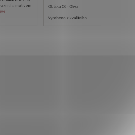
a obálku oražená
raznicí s motivem
Obálka C6 - Oliva
ive
Vyrobeno z kvalitního
tí hotové
papíru 120 g.
 je oboustranně
ící kolečko.
Rozměr: 11,4 x 16,2 cm
oustranně lepícímu
Obálky jsou vhodné pro
i pečeť na obálku
svatební oznámení, přání,
te sami až po
poukazy, pozvánky a jiné
 kompletaci
tiskoviny.
rvy dle
ých vosků.
pečetě: 26-27mm
 cena je za 1ks