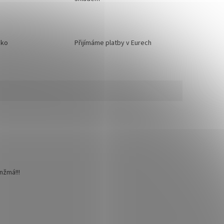
sko
Přijímáme platby v Eurech
nžmá!!!