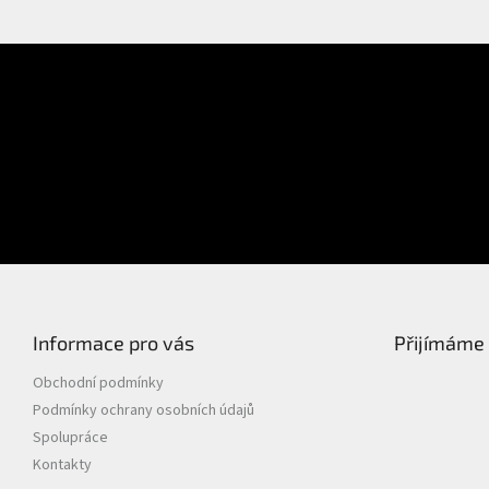
E-mail
Přihlášení
Heslo
PŘIHLÁSIT SE
Nová registrace
Zapomenuté heslo
Informace pro vás
Přijímáme 
Obchodní podmínky
Podmínky ochrany osobních údajů
Spolupráce
Kontakty