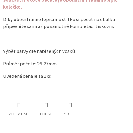
Součástí hotové pečetě je oboustranně samolepící
kolečko.
Spolupráce
Díky oboustranně lepícímu štítku si pečeť na obálku
Oblíbené
produkty
připevníte sami až po samotné kompletaci tiskovin.
DIY
-
TIPY
A
Výběr barvy dle nabízených vosků.
NÁVODY
Průměr pečetě: 26-27mm
Měna
(CZK)
Uvedená cena je za 1ks
Přihlášení
ZEPTAT SE
HLÍDAT
SDÍLET