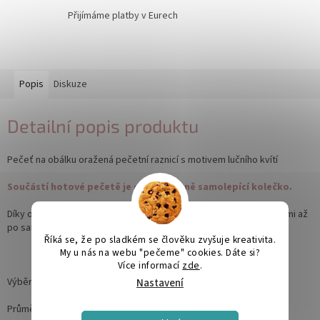
Přijímáme platby v Eurech
Popis
Diskuze
Detailní popis produktu
Pečeť na obálku oražená pečetní raznicí s motivem lučního kvítí
Součástí hotové pečetě je oboustranně samolepící kolečko.
Díky oboustranně lepícímu štítku si pečeť na obálku připevníte sami až
po samotné kompletaci tiskovin.
Říká se, že po sladkém se člověku zvyšuje kreativita.
My u nás na webu "pečeme" cookies. Dáte si?
Více informací
zde
.
Výběr barvy dle nabízených vosků.
Nastavení
Průměr pečetě: 26-27mm