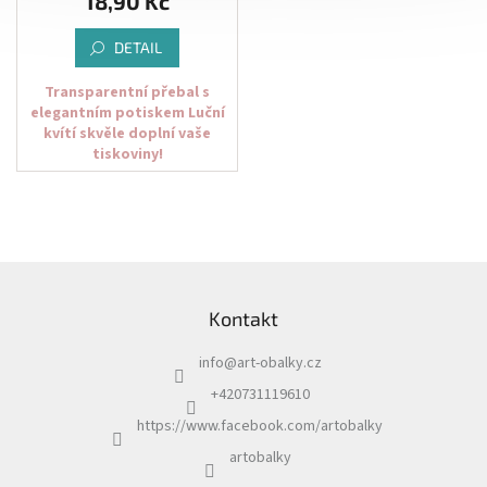
18,90 Kč
DETAIL
Transparentní přebal s
elegantním potiskem Luční
kvítí skvěle doplní vaše
tiskoviny!
Transparentní přebal určený
pro sváteční tiskoviny jako
jsou například svatební
oznámení.
Z
á
Kontakt
p
a
info
@
art-obalky.cz
t
Transparentní přebal je upraven
í
+420731119610
tak, aby se vlezl do jednotlivých
formátů obálek.
https://www.facebook.com/artobalky
artobalky
Jak vybrat přebal a
správnou obálku? Formáty