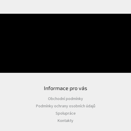
formát tiskovin 104 x 205 mm =
DL
Transparentní přebal 105 x
210 mm
E-mail
Přihlášení
*přebaly vyrábíme s rezervou
Heslo
cca 1-2mm, přebaly jsou
vyráběny na základě
objednávky lze tedy rozměr
PŘIHLÁSIT SE
změnit.
Nová registrace
Zapomenuté heslo
Pokud chcete vyrobit jiné
rozměry, napište nám formát
tiskovin pro přebal do
poznámky v objednávce nebo
Informace pro vás
do emailu.
Obchodní podmínky
Podmínky ochrany osobních údajů
Gramáž transparentního papíru:
Spolupráce
90g
Kontakty
Cena za 1ks