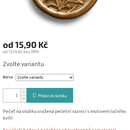
&
PROVÁZKY
KREATIVNÍ
POTŘEBY
BABY
od
15,90 Kč
SHOWER
od
13,14 Kč
bez DPH
VALENTÝN
Měrná
Zvolte variantu
cena:
HALLOWEEN
Barva
SVATBA
ZAKÁZKOVÝ
Přidat do košíku
TISK
DÁRKOVÉ
Pečeť na obálku oražená pečetní raznicí s motivem lučního
POUKAZY
kvítí
VÝPRODEJ