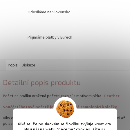
Odesíláme na Slovensko
Přijímáme platby v Eurech
Popis
Diskuze
Detailní popis produktu
Pečeť na obálku oražená pečetní raznicí s motivem pírka -
Feather
Součástí hotové pečetě je oboustranně samolepící kolečko.
Díky oboustranně lepícímu štítku si pečeť na obálku připevníte sami až
po samotné kompletaci tiskovin.
Říká se, že po sladkém se člověku zvyšuje kreativita.
My u nás na webu "pečeme" cookies. Dáte si?