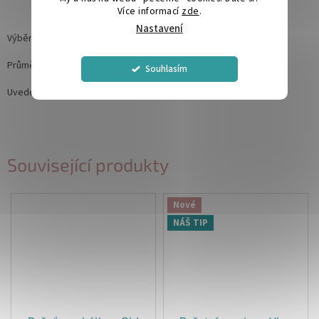
Více informací
zde
.
Nastavení
Výběr barvy dle nabízených vosků.
Průměr pečetě: 26-27mm
Souhlasím
Uvedená cena je za 1ks
Související produkty
Nové
NÁŠ TIP