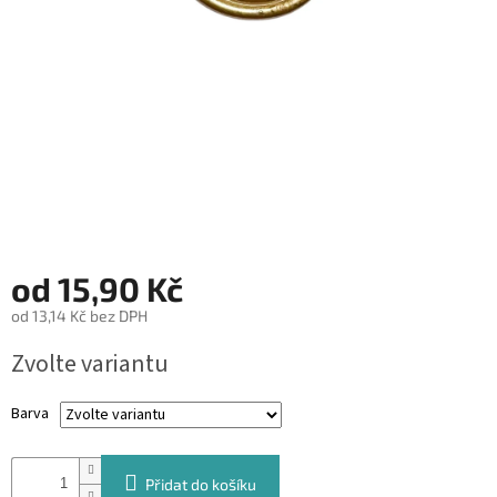
&
PROVÁZKY
KREATIVNÍ
POTŘEBY
BABY
SHOWER
VALENTÝN
HALLOWEEN
od
15,90 Kč
SVATBA
od
13,14 Kč
bez DPH
Měrná
Zvolte variantu
ZAKÁZKOVÝ
cena:
TISK
Barva
DÁRKOVÉ
POUKAZY
VÝPRODEJ
Přidat do košíku