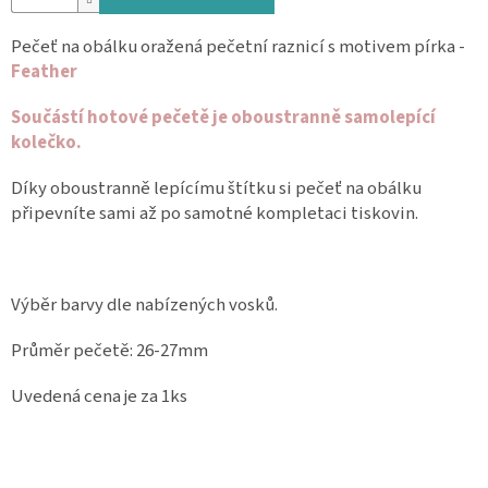
Spolupráce
Pečeť na obálku oražená pečetní raznicí s motivem pírka -
Feather
Oblíbené
produkty
Součástí hotové pečetě je oboustranně samolepící
DIY
kolečko.
-
TIPY
A
Díky oboustranně lepícímu štítku si pečeť na obálku
NÁVODY
připevníte sami až po samotné kompletaci tiskovin.
Měna
(CZK)
Výběr barvy dle nabízených vosků.
Přihlášení
Průměr pečetě: 26-27mm
Uvedená cena je za 1ks