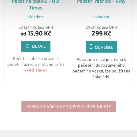
Pečeť na obálku - Old
Pečetní raznice - Vlny
Times
Skladem
Skladem
od 13,14 Kč bez DPH
247,11 Kč bez DPH
15,90 Kč
299 Kč
od
DETAIL
Do košíku
Pečeť na obálku oražená
Pečetní raznice
je určena k
pečetní raznicí s motivem pírka
pečetění do roztaveného
-
Old Times
pečetního vosku, lze použít i na
čokolády.
Součástí hotové pečetě je
oboustranně samolepící
Raznice je vyrobena z mosazi a
kolečko.
je zasazena do výměnné
dřevěné rukojeti, ke které je
Díky oboustranně lepícímu
přišroubována, nikoliv lepena.
ZOBRAZIT VŠECHNY SOUVISEJÍCÍ PRODUKTY
štítku si pečeť na obálku
připevníte sami až po samotné
kompletaci tiskovin.
Z