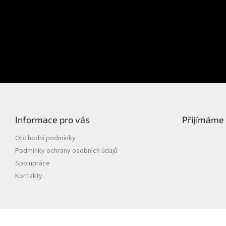
Přihlášení
Heslo
PŘIHLÁSIT SE
Nová registrace
Zapomenuté heslo
Informace pro vás
Přijímáme 
Obchodní podmínky
Podmínky ochrany osobních údajů
Spolupráce
Kontakty