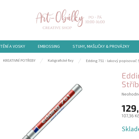
TĚNÍ A VOSKY
EMBOSSING
STUHY, MAŠLIČKY & PROVÁZKY
ů
KREATIVNÍ POTŘEBY
Kaligrafické fixy
Edding 751 - lakový popisovač S
Eddi
Stří
Průměrn
Neohodn
hodnocen
129
produktu
je
107,36 K
0,0
z
Měrná
Skla
5
cena:
hvězdiče