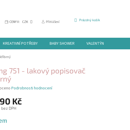
NÁKUPNÍ
Prázdný košík
CENY V:
CZK
Přihlášení
KOŠÍK
KREATIVNÍ POTŘEBY
BABY SHOWER
VALENTÝN
HALLOW
tříbrný
ng 751 - lakový popisovač
brný
é
oceno
Podrobnosti hodnocení
í
,90 Kč
č bez DPH
dem
k.