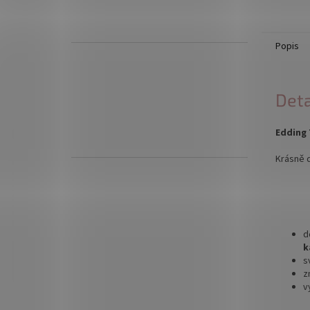
Popis
Deta
Edding 
Krásně d
d
k
s
z
v