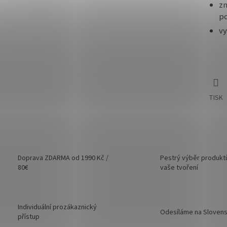
zn
p
v
TISK
Doprava ZDARMA od 1990 Kč /
Pestrý výběr produkt
80€
vaše tvoření
Individuální prozákaznický
Odesíláme na Sloven
přístup