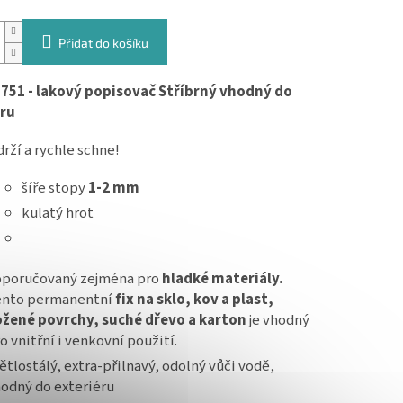
Přidat do košíku
751 - lakový popisovač Stříbrný vhodný do
éru
rží a rychle schne!
šíře stopy
1-2 mm
kulatý hrot
poručovaný zejména pro
hladké materiály.
ento permanentní
fix na sklo, kov a plast,
žené povrchy, suché dřevo a karton
je vhodný
o vnitřní i venkovní použití.
ětlostálý, extra-přilnavý, odolný vůči vodě,
odný do exteriéru