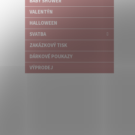
BABY SHOWER
VALENTÝN
HALLOWEEN
SVATBA
ZAKÁZKOVÝ TISK
DÁRKOVÉ POUKAZY
VÝPRODEJ