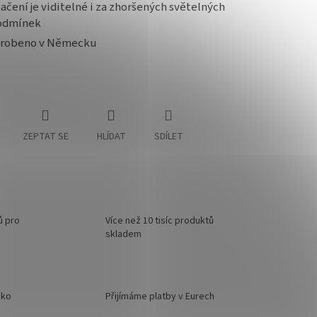
ačení je viditelné i za zhoršených světelných
odmínek
yrobeno v Německu
ZEPTAT SE
HLÍDAT
SDÍLET
ů pro
Více než 10 tisíc produktů
skladem
sko
Přijímáme platby v Eurech