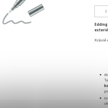
Edding 
exteri
Krásně d
do
T
ko
pr
sv
vh