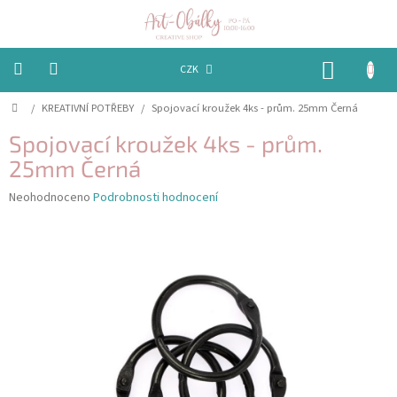
Přejít
na
obsah
NÁKUP
CZK
KOŠÍK
Domů
/
KREATIVNÍ POTŘEBY
/
Spojovací kroužek 4ks - prům. 25mm Černá
VÁNOCE
Spojovací kroužek 4ks - prům.
BAREVNÉ
OBÁLKY
25mm Černá
Průměrné
Neohodnoceno
Podrobnosti hodnocení
PAPÍRY
hodnocení
produktu
je
PEČETĚNÍ
0,0
A
VOSKY
z
5
hvězdiček.
EMBOSSING
STUHY,
MAŠLIČKY