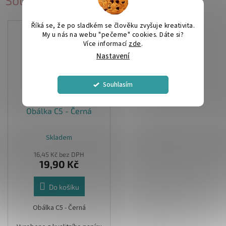
Související produkty
Říká se, že po sladkém se člověku zvyšuje kreativita.
My u nás na webu "pečeme" cookies. Dáte si?
Více informací
zde
.
Nastavení
Souhlasím
Obálka C5 - Černá
Skladem
16,45 Kč bez DPH
19,90 Kč
Do košíku
Obálka C5 - Černá