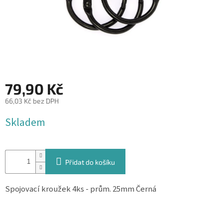
&
PROVÁZKY
KREATIVNÍ
POTŘEBY
BABY
SHOWER
79,90 Kč
VALENTÝN
66,03 Kč bez DPH
Měrná
HALLOWEEN
Skladem
cena:
SVATBA
ZAKÁZKOVÝ
Přidat do košíku
TISK
Spojovací kroužek 4ks - prům. 25mm Černá
DÁRKOVÉ
POUKAZY
VÝPRODEJ