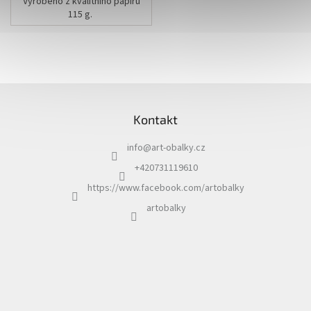
Vyrobeno z kvalitního papíru
115 g.
Rozměr: 16,2 x 22,9 cm
Z
á
Kontakt
p
a
info
@
art-obalky.cz
t
í
+420731119610
https://www.facebook.com/artobalky
artobalky