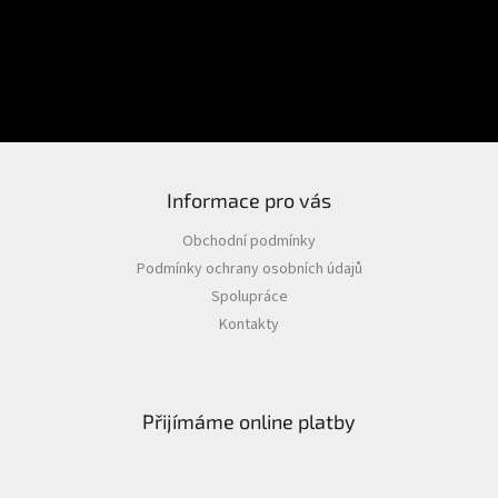
Heslo
PŘIHLÁSIT SE
Nová registrace
Zapomenuté heslo
Informace pro vás
Obchodní podmínky
Podmínky ochrany osobních údajů
Spolupráce
Kontakty
Přijímáme online platby