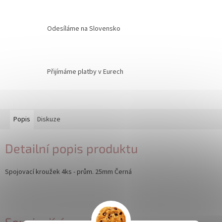
Odesíláme na Slovensko
Přijímáme platby v Eurech
Popis
Diskuze
Detailní popis produktu
Spojovací kroužek 4ks - prům. 25mm Černá