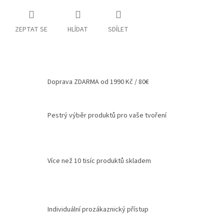
Spolupráce
ZEPTAT SE
HLÍDAT
SDÍLET
Oblíbené
produkty
DIY
-
TIPY
A
Doprava ZDARMA od 1990 Kč / 80€
NÁVODY
Měna
Pestrý výběr produktů pro vaše tvoření
(CZK)
Přihlášení
Více než 10 tisíc produktů skladem
Individuální prozákaznický přístup