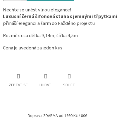
Spolupráce
Nechte se unést vlnou elegance!
Luxusní černá šifonová stuha s jemnými třpytkami
Oblíbené
přináší eleganci a šarm do každého projektu
produkty
Rozměr: cca délka 9,14m, šířka 4,5m
DIY
-
TIPY
Cena je uvedená za jeden kus
A
NÁVODY
Měna
(CZK)
ZEPTAT SE
HLÍDAT
SDÍLET
Přihlášení
Doprava ZDARMA od 1990 Kč / 80€