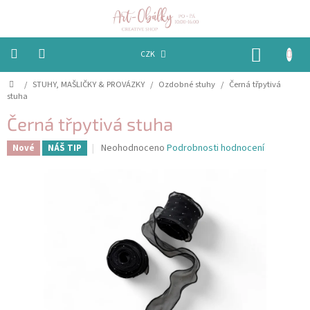
Přejít
na
obsah
NÁKUP
CZK
KOŠÍK
Domů
/
STUHY, MAŠLIČKY & PROVÁZKY
/
Ozdobné stuhy
/
Černá třpytivá
VÁNOCE
stuha
BAREVNÉ
Černá třpytivá stuha
OBÁLKY
Průměrné
Neohodnoceno
Podrobnosti hodnocení
Nové
NÁŠ TIP
hodnocení
PAPÍRY
produktu
je
PEČETĚNÍ
0,0
A
z
VOSKY
5
hvězdiček.
EMBOSSING
STUHY,
MAŠLIČKY