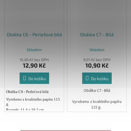
Obálka C6 - Perleťová bílá
Obálka C7 - Bílá
Skladem
Skladem
10,66 Kč bez DPH
9,01 Kč bez DPH
12,90 Kč
10,90 Kč
Do košíku
Do košíku
Obálka C7 - Bílá
Obálka C6 - Perleťová bílá
Vyrobeno z kvalitního papíru 115
Vyrobeno z kvalitního papíru
g.
115 g.
Rozměr: 11,4 x 16,2 cm
Rozměr: 8,1 x 11,4 cm