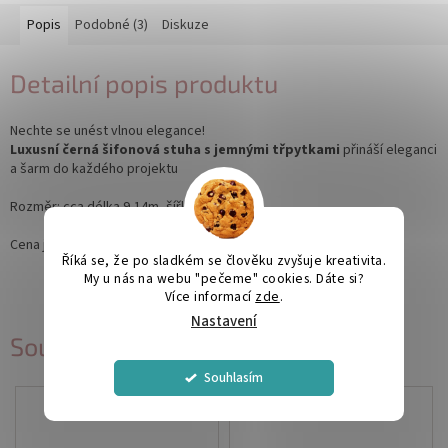
Popis
Podobné (3)
Diskuze
Detailní popis produktu
Nechte se unést vlnou elegance!
Luxusní černá šifonová stuha s jemnými třpytkami
přináší eleganci
a šarm do každého projektu
Rozměr: cca délka 9,14m, šířka 4,5m
Cena je uvedená za jeden kus
Říká se, že po sladkém se člověku zvyšuje kreativita.
My u nás na webu "pečeme" cookies. Dáte si?
Více informací
zde
.
Nastavení
Související produkty
Souhlasím