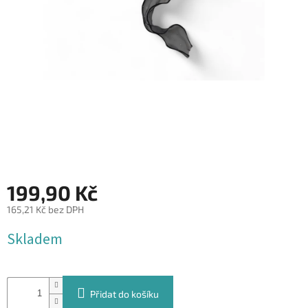
&
PROVÁZKY
KREATIVNÍ
POTŘEBY
BABY
SHOWER
VALENTÝN
HALLOWEEN
199,90 Kč
SVATBA
165,21 Kč bez DPH
ZAKÁZKOVÝ
Měrná
TISK
Skladem
cena:
DÁRKOVÉ
POUKAZY
Přidat do košíku
VÝPRODEJ