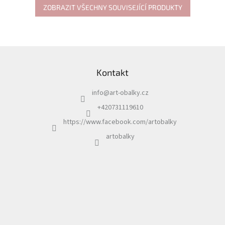
ZOBRAZIT VŠECHNY SOUVISEJÍCÍ PRODUKTY
Z
á
Kontakt
p
a
info
@
art-obalky.cz
t
í
+420731119610
https://www.facebook.com/artobalky
artobalky