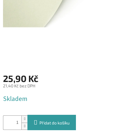
&
PROVÁZKY
KREATIVNÍ
POTŘEBY
BABY
SHOWER
VALENTÝN
HALLOWEEN
25,90 Kč
SVATBA
21,40 Kč bez DPH
Měrná
Skladem
ZAKÁZKOVÝ
cena:
TISK
DÁRKOVÉ
POUKAZY
Přidat do košíku
VÝPRODEJ