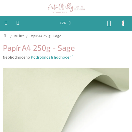
Přejít
na
obsah
NÁKUP
CZK
KOŠÍK
Domů
/
PAPÍRY
/
Papír A4 250g - Sage
VÁNOCE
Papír A4 250g - Sage
BAREVNÉ
OBÁLKY
Průměrné
Neohodnoceno
Podrobnosti hodnocení
hodnocení
produktu
PAPÍRY
je
0,0
PEČETĚNÍ
z
A
5
VOSKY
hvězdiček.
EMBOSSING
STUHY,
MAŠLIČKY