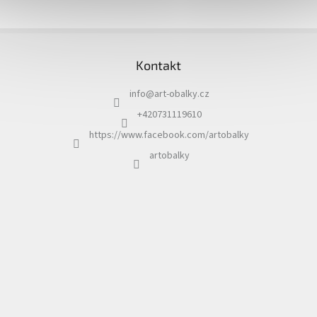
Z
á
Kontakt
p
a
info
@
art-obalky.cz
t
í
+420731119610
https://www.facebook.com/artobalky
artobalky