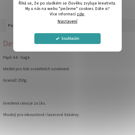
Říká se, že po sladkém se člověku zvyšuje kreativita.
My u nás na webu "pečeme" cookies. Dáte si?
Více informací
zde
.
Nastavení
Popis
Diskuze
Souhlasím
Detailní popis produktu
Papír A4 - Sage
Ideální pro tisk svatebních oznámení.
Gramáž 250g.
Uvedená cena je za 1ks.
Vhodný pro inkoustové i laserové tiskárny.