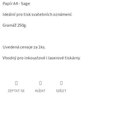
Papír A4 - Sage
Spolupráce
Ideální pro tisk svatebních oznámení.
Oblíbené
produkty
Gramáž 250g.
DIY
-
TIPY
A
NÁVODY
Uvedená cena je za 1ks.
Vhodný pro inkoustové i laserové tiskárny.
Měna
(CZK)
Přihlášení
ZEPTAT SE
HLÍDAT
SDÍLET