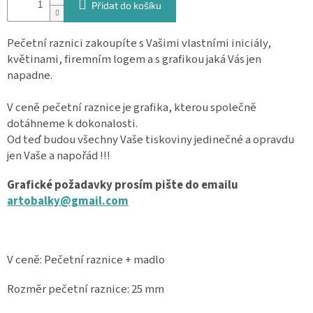
Přidat do košíku
Spolupráce
Pečetní raznici zakoupíte s Vašimi vlastními iniciály,
Oblíbené
produkty
květinami, firemním logem a s grafikou jaká Vás jen
napadne.
DIY
-
TIPY
V ceně pečetní raznice je grafika, kterou společně
A
dotáhneme k dokonalosti.
NÁVODY
Od teď budou všechny Vaše tiskoviny jedinečné a opravdu
jen Vaše a napořád !!!
Měna
(CZK)
Grafické požadavky prosím pište do emailu
artobalky@gmail.com
Přihlášení
V ceně: Pečetní raznice + madlo
Rozměr pečetní raznice: 25 mm