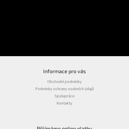
E-mail
Přihlášení
Heslo
PŘIHLÁSIT SE
Nová registrace
Zapomenuté heslo
Informace pro vás
Obchodní podmínky
Podmínky ochrany osobních údajů
Spolupráce
Kontakty
Přijímáme online platby