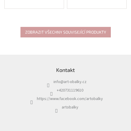
Materiál: Dřevo
Materiál: Dřevo
Barva: Hnědá
Barva: Černá
ZOBRAZIT VŠECHNY SOUVISEJÍCÍ PRODUKTY
Z
á
Kontakt
p
a
info
@
art-obalky.cz
t
í
+420731119610
https://www.facebook.com/artobalky
artobalky