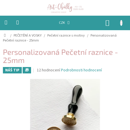
Přejít
na
obsah
NÁKUP
CZK
KOŠÍK
Domů
/
PEČETĚNÍ A VOSKY
/
Pečetní raznice s motivy
/
Personalizovaná
VÁNOCE
Pečetní raznice - 25mm
BAREVNÉ
Personalizovaná Pečetní raznice -
OBÁLKY
25mm
PAPÍRY
Průměrné
12 hodnocení
Podrobnosti hodnocení
NÁŠ TIP
🎁
hodnocení
produktu
PEČETĚNÍ
je
A
VOSKY
4,5
z
5
EMBOSSING
hvězdiček.
STUHY,
MAŠLIČKY