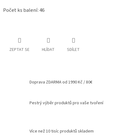
Spolupráce
Počet ks balení: 46
Oblíbené
produkty
DIY
-
TIPY
ZEPTAT SE
HLÍDAT
SDÍLET
A
NÁVODY
Měna
(CZK)
Doprava ZDARMA od 1990 Kč / 80€
Přihlášení
Pestrý výběr produktů pro vaše tvoření
Více než 10 tisíc produktů skladem