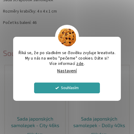
Sada scrapbook samolepek
Rozměry krabičky: 4 x 4 x 1 cm
Počet ks balení: 46
Související produkty
Říká se, že po sladkém se člověku zvyšuje kreativita.
My u nás na webu "pečeme" cookies. Dáte si?
Více informací
zde
.
Nastavení
Souhlasím
Sada japonských
Sada japonských
samolepek - City 46ks
samolepek - Dolly 40ks