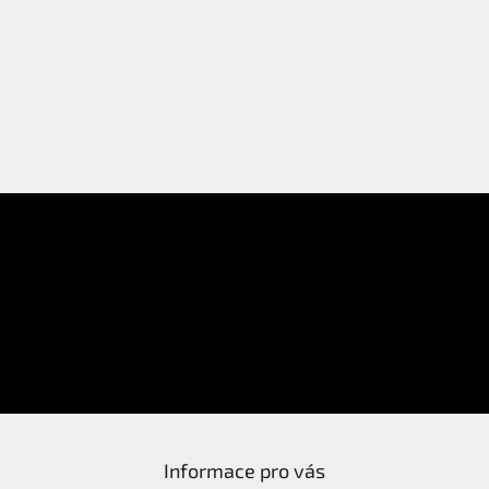
E-mail
Přihlášení
Heslo
PŘIHLÁSIT SE
Nová registrace
Zapomenuté heslo
Informace pro vás