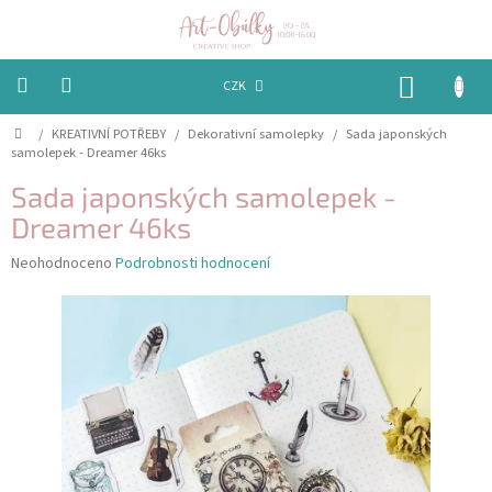
Přejít
na
obsah
NÁKUP
CZK
KOŠÍK
Domů
/
KREATIVNÍ POTŘEBY
/
Dekorativní samolepky
/
Sada japonských
VÁNOCE
samolepek - Dreamer 46ks
BAREVNÉ
Sada japonských samolepek -
OBÁLKY
Dreamer 46ks
PAPÍRY
Průměrné
Neohodnoceno
Podrobnosti hodnocení
hodnocení
produktu
PEČETĚNÍ
je
A
VOSKY
0,0
z
5
EMBOSSING
hvězdiček.
STUHY,
MAŠLIČKY