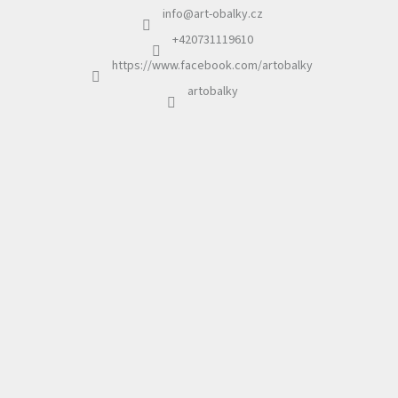
info
@
art-obalky.cz
t
í
+420731119610
https://www.facebook.com/artobalky
artobalky