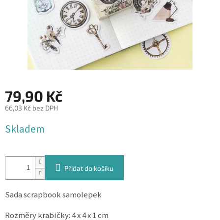
&
PROVÁZKY
KREATIVNÍ
POTŘEBY
BABY
SHOWER
79,90 Kč
VALENTÝN
66,03 Kč bez DPH
HALLOWEEN
Měrná
Skladem
cena:
SVATBA
ZAKÁZKOVÝ
TISK
Přidat do košíku
DÁRKOVÉ
POUKAZY
Sada scrapbook samolepek
VÝPRODEJ
Rozměry krabičky: 4 x 4 x 1 cm