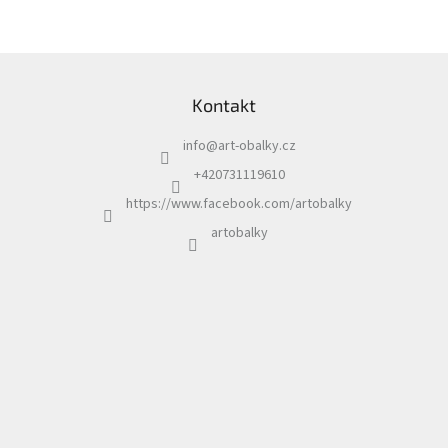
Z
á
Kontakt
p
a
info
@
art-obalky.cz
t
í
+420731119610
https://www.facebook.com/artobalky
artobalky