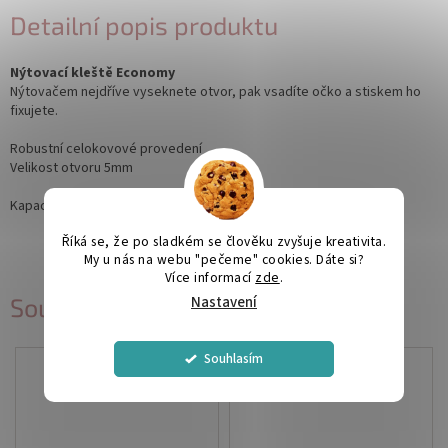
Detailní popis produktu
Nýtovací kleště Economy
Nýtovačem nejdříve vyseknete otvor, pak vsadíte očko a stiskem ho
fixujete.
Robustní celokovové provedení
Velikost otvoru 5mm
Kapacita děrování do 3 mm tloušťky
Říká se, že po sladkém se člověku zvyšuje kreativita.
My u nás na webu "pečeme" cookies. Dáte si?
Více informací
zde
.
Nastavení
Související produkty
Souhlasím