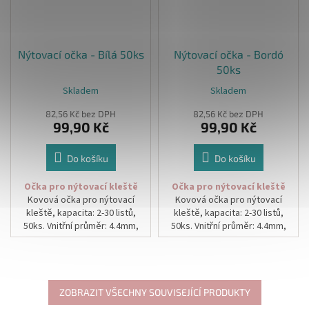
Nýtovací očka - Bílá 50ks
Nýtovací očka - Bordó
50ks
Skladem
Skladem
82,56 Kč bez DPH
82,56 Kč bez DPH
99,90 Kč
99,90 Kč
Do košíku
Do košíku
Očka pro nýtovací kleště
Očka pro nýtovací kleště
Kovová očka pro nýtovací
Kovová očka pro nýtovací
kleště, kapacita: 2-30 listů,
kleště, kapacita: 2-30 listů,
50ks. Vnitřní průměr: 4.4mm,
50ks. Vnitřní průměr: 4.4mm,
vnější průměr 7.8mm, délka
vnější průměr 7.8mm, délka
4.8mm.
4.8mm.
V balení: 50 ks
V balení: 50 ks
ZOBRAZIT VŠECHNY SOUVISEJÍCÍ PRODUKTY