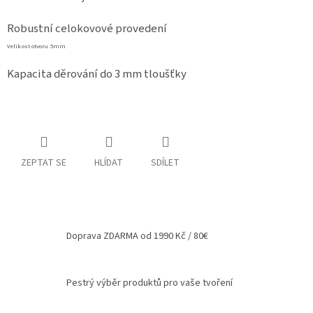
Spolupráce
Robustní celokovové provedení
Oblíbené
Velikost otvoru 5mm
produkty
Kapacita děrování do 3 mm tloušťky
DIY
-
TIPY
A
NÁVODY
Měna
ZEPTAT SE
HLÍDAT
SDÍLET
(CZK)
Přihlášení
Doprava ZDARMA od 1990 Kč / 80€
Pestrý výběr produktů pro vaše tvoření