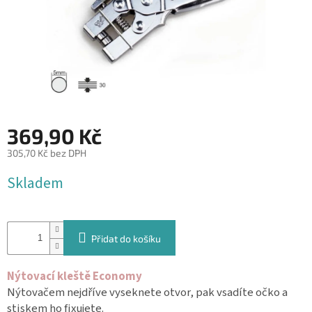
&
PROVÁZKY
KREATIVNÍ
POTŘEBY
BABY
SHOWER
369,90 Kč
VALENTÝN
305,70 Kč bez DPH
HALLOWEEN
Měrná
Skladem
cena:
SVATBA
ZAKÁZKOVÝ
TISK
Přidat do košíku
DÁRKOVÉ
POUKAZY
Nýtovací kleště Economy
Nýtovačem nejdříve vyseknete otvor, pak vsadíte očko a
VÝPRODEJ
stiskem ho fixujete.