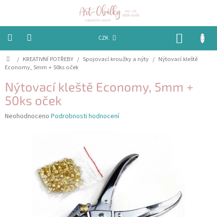
Přejít
na
obsah
NÁKUP
CZK
KOŠÍK
Domů
/
KREATIVNÍ POTŘEBY
/
Spojovací kroužky a nýty
/
Nýtovací kleště
VÁNOCE
Economy, 5mm + 50ks oček
BAREVNÉ
Nýtovací kleště Economy, 5mm +
OBÁLKY
50ks oček
PAPÍRY
Průměrné
Neohodnoceno
Podrobnosti hodnocení
hodnocení
produktu
PEČETĚNÍ
je
A
VOSKY
0,0
z
5
EMBOSSING
hvězdiček.
STUHY,
MAŠLIČKY