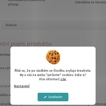
Individuální prozákaznický
Odesíláme na Sloven
přístup
Diskuze
ilní popis produktu
samolepící políčko - Stříbrná
pro výrobu losů
Říká se, že po sladkém se člověku zvyšuje kreativita.
My u nás na webu "pečeme" cookies. Dáte si?
Více informací
zde
.
Nastavení
rací políčko funguje:
políčko nalepíte na text nebo obrázek vytištěný na papíru.
Souhlasím
ení/seškrabání povrchové vrstvy zůstane transparentní samolepka, která 