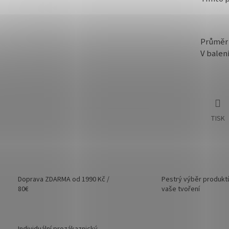
Průměr 
V balení
TISK
Doprava ZDARMA od 1990 Kč /
Pestrý výběr produkt
80€
vaše tvoření