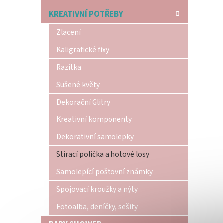
n
KREATIVNÍ POTŘEBY
e
l
Zlacení
Kaligrafické fixy
Razítka
Sušené květy
Dekorační Glitry
Kreativní komponenty
Dekorativní samolepky
Stírací políčka a hotové losy
Samolepící poštovní známky
Spojovací kroužky a nýty
Fotoalba, deníčky, sešity