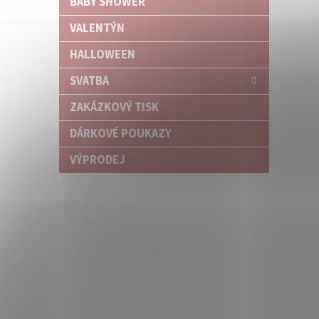
BABY SHOWER
VALENTÝN
HALLOWEEN
SVATBA
ZAKÁZKOVÝ TISK
DÁRKOVÉ POUKAZY
VÝPRODEJ