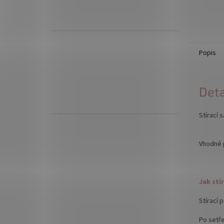
Popis
Deta
Stírací 
Vhodné 
Jak stí
Stírací 
Po setř