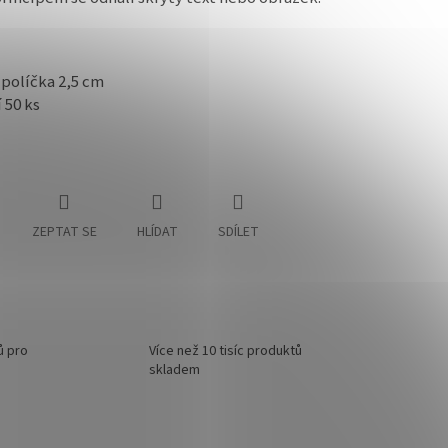
políčka 2,5 cm
 50 ks
ZEPTAT SE
HLÍDAT
SDÍLET
ů pro
Více než 10 tisíc produktů
skladem