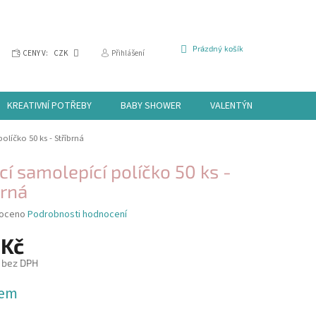
NÁKUPNÍ
Prázdný košík
CENY V:
CZK
Přihlášení
KOŠÍK
KREATIVNÍ POTŘEBY
BABY SHOWER
VALENTÝN
HALLOW
políčko 50 ks - Stříbrná
cí samolepící políčko 50 ks -
brná
é
oceno
Podrobnosti hodnocení
í
 Kč
 bez DPH
dem
k.