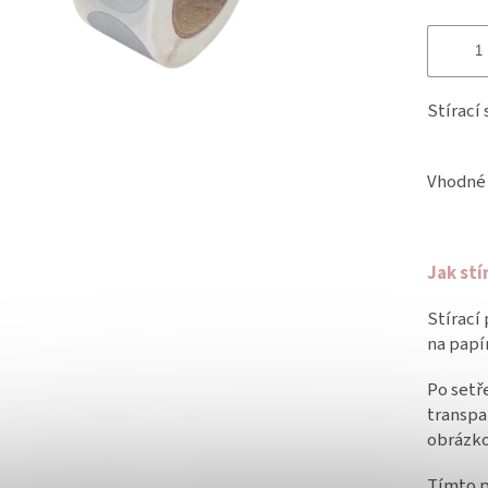
Stírací
Vhodné 
Jak stí
Stírací
na papí
Po setř
transpa
obrázko
Tímto p