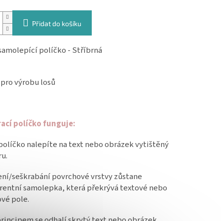
Přidat do košíku
 samolepící políčko - Stříbrná
pro výrobu losů
rací políčko funguje:
 políčko nalepíte na text nebo obrázek vytištěný
ru.
ení/seškrabání povrchové vrstvy zůstane
rentní samolepka, která překrývá textové nebo
vé pole.
rincipem se odhalí skrytý text nebo obrázek.