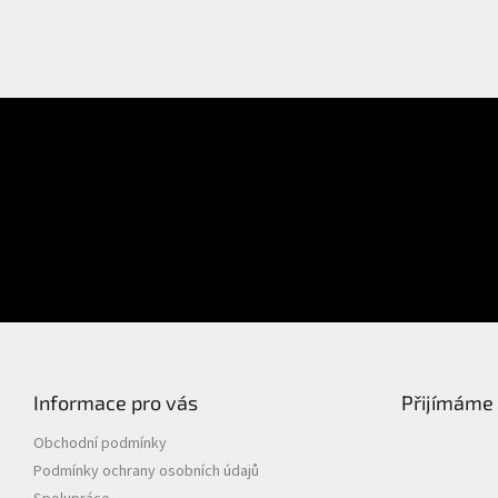
E-mail
Přihlášení
Heslo
PŘIHLÁSIT SE
Nová registrace
Zapomenuté heslo
Informace pro vás
Přijímáme 
Obchodní podmínky
Podmínky ochrany osobních údajů