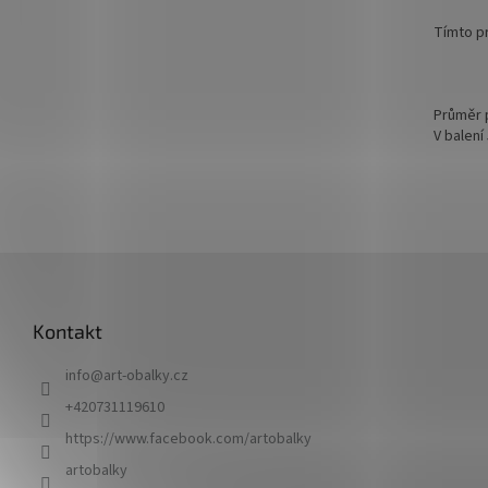
Tímto pr
Průměr 
V balení
Z
á
p
Kontakt
a
t
info
@
art-obalky.cz
í
+420731119610
https://www.facebook.com/artobalky
artobalky