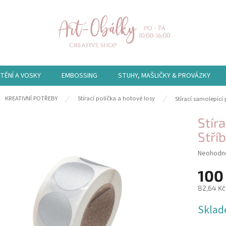
TĚNÍ A VOSKY
EMBOSSING
STUHY, MAŠLIČKY & PROVÁZKY
ů
KREATIVNÍ POTŘEBY
Stírací políčka a hotové losy
Stírací samolepící 
Stíra
Stří
Průměrn
Neohodn
hodnocen
100
produktu
je
82,64 Kč
0,0
z
Měrná
Skla
5
cena:
hvězdiče