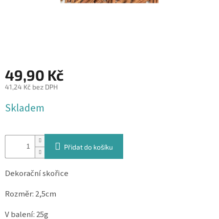
&
PROVÁZKY
KREATIVNÍ
POTŘEBY
BABY
49,90 Kč
SHOWER
41,24 Kč bez DPH
VALENTÝN
Měrná
Skladem
cena:
HALLOWEEN
SVATBA
Přidat do košíku
ZAKÁZKOVÝ
TISK
Dekorační skořice
DÁRKOVÉ
POUKAZY
Rozměr: 2,5cm
VÝPRODEJ
V balení: 25g