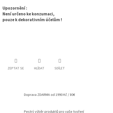
Spolupráce
Upozornění :
Není určeno ke konzumaci,
Oblíbené
pouze k dekorativním účelům !
produkty
DIY
-
TIPY
A
NÁVODY
Měna
(CZK)
ZEPTAT SE
HLÍDAT
SDÍLET
Přihlášení
Doprava ZDARMA od 1990 Kč / 80€
Pestrý výběr produktů pro vaše tvoření