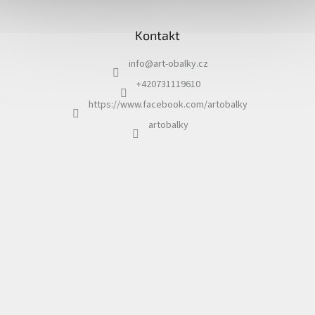
Z
á
Kontakt
p
a
info
@
art-obalky.cz
t
í
+420731119610
https://www.facebook.com/artobalky
artobalky