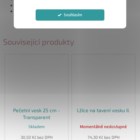
Délka trsu:
6 - 8 cm
Rozměry balení:
11,5 x 17 x 3 cm
Souhlasím
Související produkty
Pečetní vosk 25 cm -
Lžíce na tavení vosku II.
Transparent
Skladem
Momentálně nedostupné
30,50 Kč bez DPH
74,30 Kč bez DPH