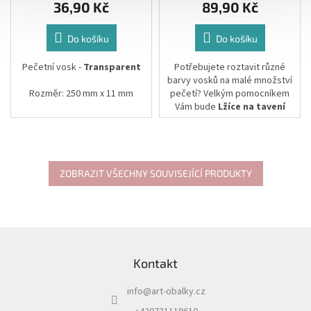
36,90 Kč
89,90 Kč
Do košíku
Do košíku
Pečetní vosk -
Transparent
Potřebujete roztavit různé
barvy vosků na malé množství
Rozměr: 250 mm x 11 mm
pečetí? Velkým pomocníkem
Vám bude
Lžíce na tavení
Uvedená cena je za 1 ks
vosku.
Tento vosk lze využít pro
Material: dřevo, kov
transparentní pečetění květin,
Rozměr: 3,3x10,3cm
zlatých plátků nebo pro čištění
ZOBRAZIT VŠECHNY SOUVISEJÍCÍ PRODUKTY
tavné pistole po předchozím
barevném vosku.
*z 1 ks voskové tyčinky
Z
vyrobíte cca 20 ks plných
á
pečetí.
Kontakt
p
a
Vosk
lze použít jak v pečetící
pistoli tak i na tavné lžíci.
info
@
art-obalky.cz
t
í