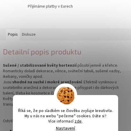
Přijímáme platby v Eurech
Popis
Diskuze
Detailní popis produktu
Sušené / stabilizované květy hortenzií
působí jemně a křehce.
Romanticky doladí dekorace, věnce, sváteční tabuli, sušené vazby,
ikebany, voničky apod.
Jsou
vhodné na suché i mokré aranžování
. Efektně vyniknou u
svatebního aranžmá a dekorací. Můžete je přisypat i do dárkových
balení, třeba ke kosmetice či svíčkám.
Květy se v balení vyskytují v trsech. Vhodné také pro pečetění s
transparentním voskem.
Říká se, že po sladkém se člověku zvyšuje kreativita.
My u nás na webu "pečeme" cookies. Dáte si?
Odstíny jednotlivých barev se mohou lišit.
Více informací
zde
.
Nastavení
Průměr květu:
1,5 - 2 cm