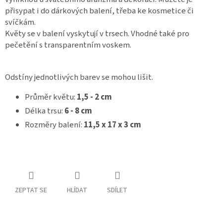
přisypat i do dárkových balení, třeba ke kosmetice či
Spolupráce
svíčkám.
Květy se v balení vyskytují v trsech. Vhodné také pro
Oblíbené
produkty
pečetění s transparentním voskem.
DIY
-
TIPY
Odstíny jednotlivých barev se mohou lišit.
A
NÁVODY
Průměr květu:
1,5 - 2 cm
Délka trsu:
6 - 8 cm
Měna
(CZK)
Rozměry balení:
11,5 x 17 x 3 cm
Přihlášení
ZEPTAT SE
HLÍDAT
SDÍLET