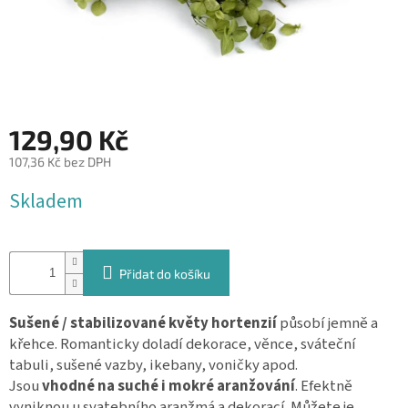
&
PROVÁZKY
KREATIVNÍ
POTŘEBY
BABY
129,90 Kč
SHOWER
107,36 Kč bez DPH
VALENTÝN
Měrná
Skladem
cena:
HALLOWEEN
SVATBA
Přidat do košíku
ZAKÁZKOVÝ
TISK
Sušené / stabilizované květy hortenzií
působí jemně a
křehce. Romanticky doladí dekorace, věnce, sváteční
DÁRKOVÉ
POUKAZY
tabuli, sušené vazby, ikebany, voničky apod.
Jsou
vhodné na suché i mokré aranžování
. Efektně
VÝPRODEJ
vyniknou u svatebního aranžmá a dekorací. Můžete je