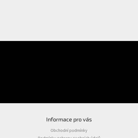
E-mail
Přihlášení
Heslo
PŘIHLÁSIT SE
Nová registrace
Zapomenuté heslo
Informace pro vás
Obchodní podmínky