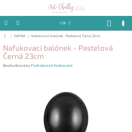
Přejít
na
obsah
NÁKUP
CZK
KOŠÍK
Domů
/
SVATBA
/
Nafukovací balónek - Pastelová Černá 23cm
VÁNOCE
Nafukovací balónek - Pastelová
BAREVNÉ
OBÁLKY
Černá 23cm
Průměrné
Neohodnoceno
Podrobnosti hodnocení
PAPÍRY
hodnocení
produktu
je
PEČETĚNÍ
0,0
A
VOSKY
z
5
hvězdiček.
EMBOSSING
STUHY,
MAŠLIČKY