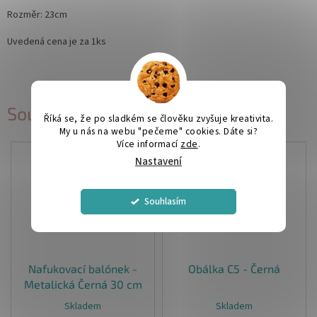
Rozměr: 23cm
Uvedená cena je za 1ks
Související produkty
Říká se, že po sladkém se člověku zvyšuje kreativita.
My u nás na webu "pečeme" cookies. Dáte si?
Více informací
zde
.
Nastavení
Souhlasím
Nafukovací balónek -
Obálka C5 - Černá
Metalická Černá 30 cm
Skladem
Skladem