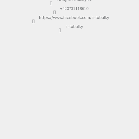
t
í
+420731119610
https://www.facebook.com/artobalky
artobalky