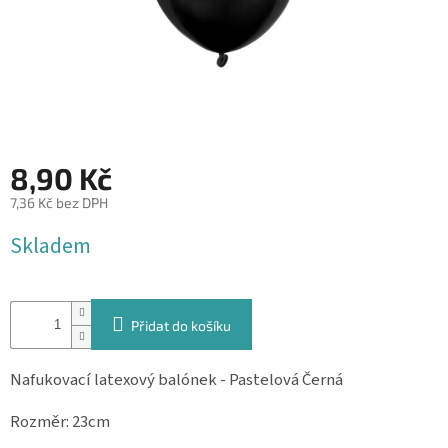
&
PROVÁZKY
KREATIVNÍ
POTŘEBY
BABY
SHOWER
8,90 Kč
VALENTÝN
7,36 Kč bez DPH
Měrná
HALLOWEEN
Skladem
cena:
SVATBA
ZAKÁZKOVÝ
Přidat do košíku
TISK
Nafukovací latexový balónek - Pastelová Černá
DÁRKOVÉ
POUKAZY
Rozměr: 23cm
VÝPRODEJ