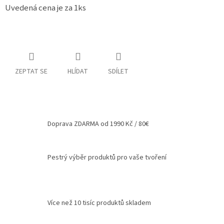
Uvedená cena je za 1ks
Spolupráce
Oblíbené
produkty
DIY
-
ZEPTAT SE
HLÍDAT
SDÍLET
TIPY
A
NÁVODY
Měna
(CZK)
Doprava ZDARMA od 1990 Kč / 80€
Přihlášení
Pestrý výběr produktů pro vaše tvoření
Více než 10 tisíc produktů skladem