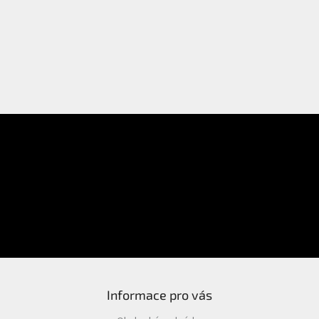
E-mail
Přihlášení
Heslo
PŘIHLÁSIT SE
Nová registrace
Zapomenuté heslo
Informace pro vás