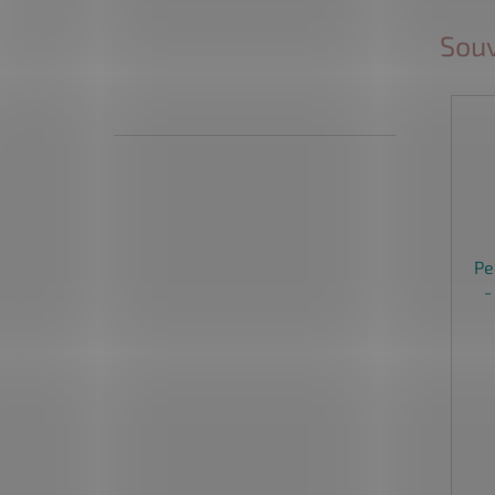
Souv
Pe
-