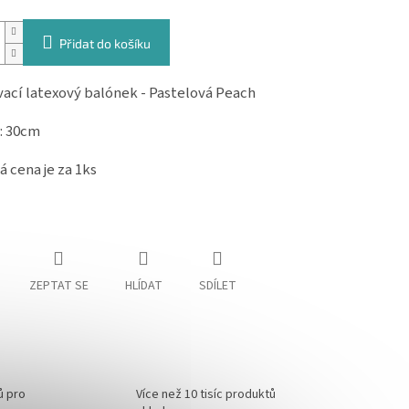
Přidat do košíku
ací latexový balónek - Pastelová Peach
: 30cm
 cena je za 1ks
ZEPTAT SE
HLÍDAT
SDÍLET
ů pro
Více než 10 tisíc produktů