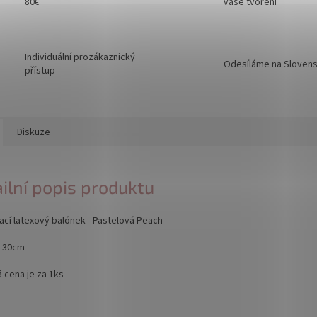
80€
vaše tvoření
Individuální prozákaznický
Odesíláme na Sloven
přístup
Diskuze
ilní popis produktu
cí latexový balónek - Pastelová Peach
 30cm
 cena je za 1ks