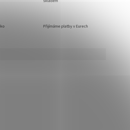
skladem
sko
Přijímáme platby v Eurech