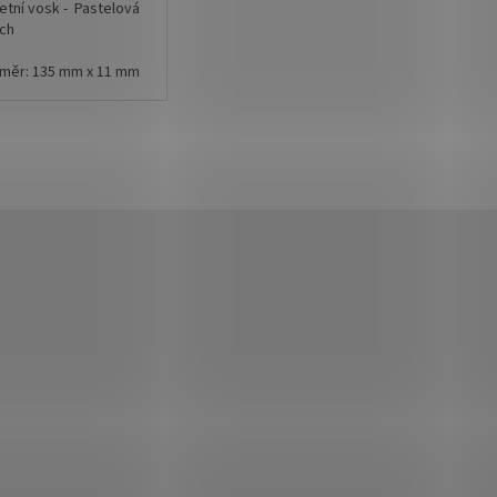
etní vosk - Pastelová
ch
měr: 135 mm x 11 mm
dená cena je za 1 ks
1 ks voskové tyčinky
obíte cca 10 ks
ých pečetí.
sk
lze použít jak v
etící pistoli tak i na
é lžíci.