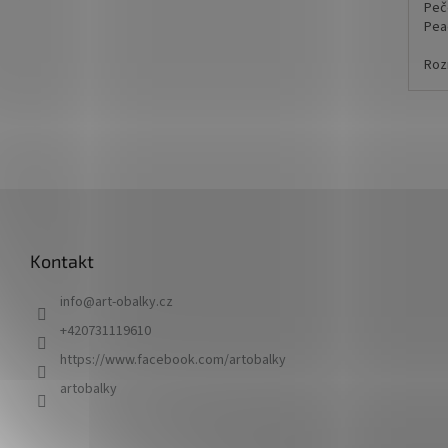
Peč
Pea
Roz
Uve
*z 
Z
vyr
pln
á
p
Vo
Kontakt
a
peč
t
tavn
info
@
art-obalky.cz
í
+420731119610
https://www.facebook.com/artobalky
artobalky