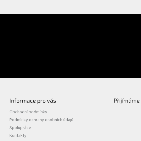
E-mail
Přihlášení
Heslo
PŘIHLÁSIT SE
Nová registrace
Zapomenuté heslo
Informace pro vás
Přijímáme 
Obchodní podmínky
Podmínky ochrany osobních údajů
Spolupráce
Kontakty