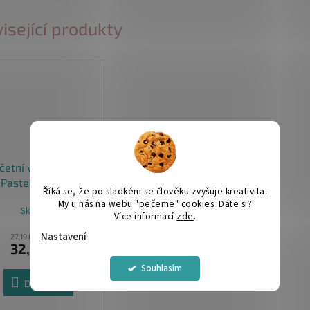
isející produkty
četní vosk 13,5 cm
 Pastelová Peach
Říká se, že po sladkém se člověku zvyšuje kreativita.
My u nás na webu "pečeme" cookies. Dáte si?
Skladem
Více informací
zde
.
Nastavení
27,19 Kč bez DPH
32,90 Kč
Souhlasím
Do košíku