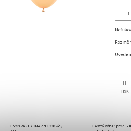
Nafukov
Rozměr
Uvedená
TISK
Doprava ZDARMA od 1990 Kč /
Pestrý výběr produkt