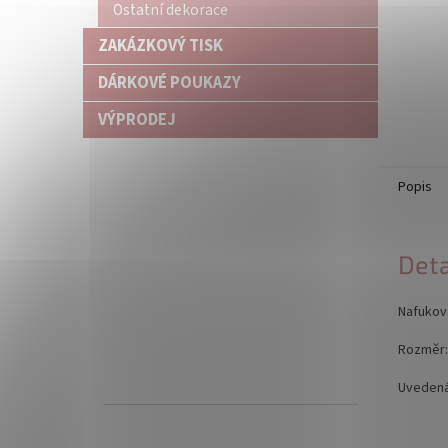
Ostatní dekorace
ZAKÁZKOVÝ TISK
DÁRKOVÉ POUKAZY
VÝPRODEJ
Popis
Deta
Nafukova
Rozměr:
Uvedená