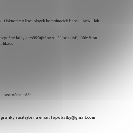
sk. Tiskneme v libovolných kombinacích barev CMYK + lak
zpečné látky znečišťující ovzduší (bez HAP). Důležitou
ifikaci.
 novoročním přání.
u grafiky zasílejte na email topobalky@gmail.com