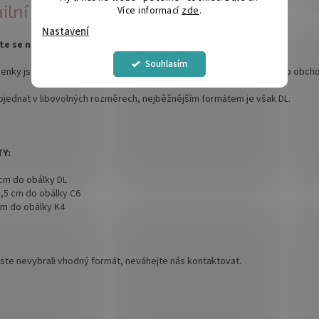
ilní popis produktu
Více informací
zde
.
Nastavení
te se na Vánoce a Nový rok!
Souhlasím
enky jsou skvělým způsobem jak poděkovat svým zákazníkům nebo obchodní
bjednat v libovolných rozměrech, nejběžnějším formátem je však DL.
Y:
 cm do obálky DL
5,5 cm do obálky C6
cm do obálky K4
ste nevybrali vhodný formát, neváhejte nás kontaktovat.