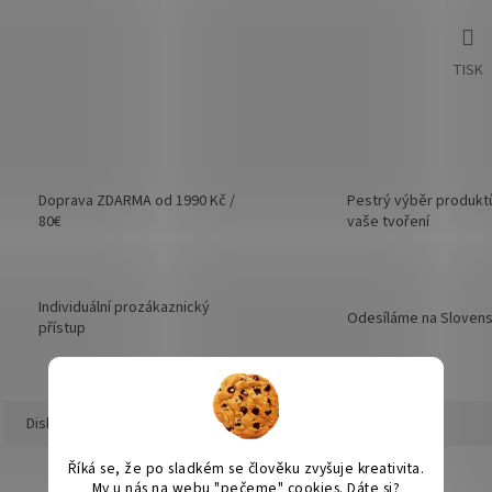
TISK
Doprava ZDARMA od 1990 Kč /
Pestrý výběr produkt
80€
vaše tvoření
Individuální prozákaznický
Odesíláme na Sloven
přístup
Diskuze
Říká se, že po sladkém se člověku zvyšuje kreativita.
My u nás na webu "pečeme" cookies. Dáte si?