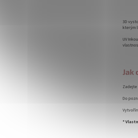
3D vysto
kterým l
UV Inkou
vlastnos
Jak 
Zadejte 
Do pozná
Vytvořím
* Vlast