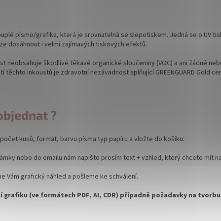
uplé písmo/grafika, která je srovnatelná se slepotiskem. Jedná se o UV ti
ze dosáhnout i velmi zajímavých tiskových efektů.
st neobsahuje škodlivé těkavé organické sloučeniny (VOC) a ani žádné nebe
tí těchto inkoustů je zdravotní nezávadnost splňující GREENGUARD Gold cert
objednat ?
počet kusů, formát, barvu písma typ papíru a vložte do košíku.
mky nebo do emailu nám napište prosím text + vzhled, který chcete mít na
e Vám grafický náhled a pošleme ke schválení.
ní grafiku (ve formátech PDF, AI, CDR) případně požadavky na tvorb