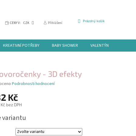
NÁKUPNÍ
Prázdný košík
CENY V:
CZK
Přihlášení
KOŠÍK
KREATIVNÍ POTŘEBY
BABY SHOWER
VALENTÝN
HALLOW
ovoročenky - 3D efekty
é
oceno
Podrobnosti hodnocení
í
32 Kč
 Kč
bez DPH
e variantu
k.