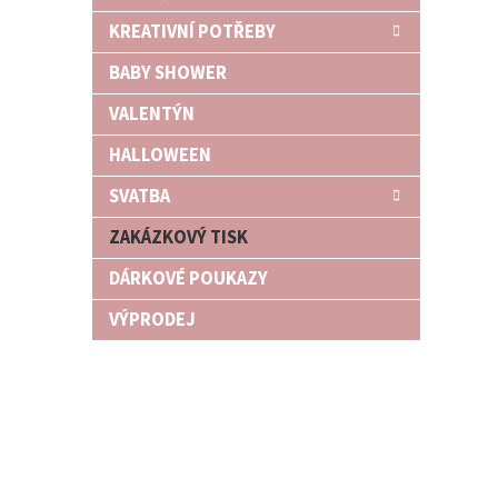
n
KREATIVNÍ POTŘEBY
e
l
BABY SHOWER
VALENTÝN
HALLOWEEN
SVATBA
ZAKÁZKOVÝ TISK
DÁRKOVÉ POUKAZY
VÝPRODEJ