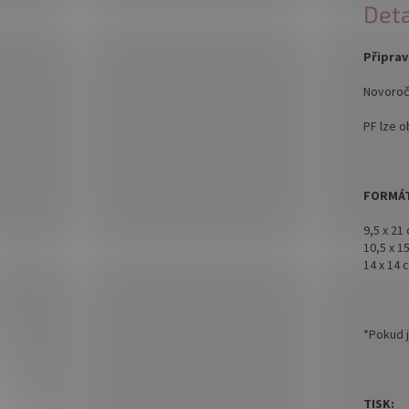
Deta
Připrav
Novoroč
PF lze o
FORMÁT
9,5 x 21
10,5 x 1
14 x 14 
*Pokud j
TISK: