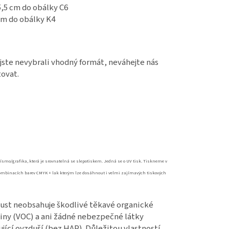
5,5 cm do obálky C6
 cm do obálky K4
jste nevybrali vhodný formát, neváhejte nás
ovat.
ísmo/grafika, která je srovnatelná se slepotiskem. Jedná se o UV tisk. Tiskneme v
ombinacích barev CMYK + lak kterým lze dosáhnout i velmi zajímavých tiskových
ust neobsahuje škodlivé těkavé organické
iny (VOC) a ani žádné nebezpečné látky
ující ovzduší (bez HAP). Důležitou vlastností