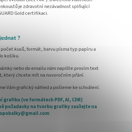
inkoustů je zdravotní nezávadnost splňující
ARD Gold certifikaci.
jednat ?
 počet kusů, formát, barvu písma typ papíru a
do košíku.
ámky nebo do emailu nám napište prosím text
d, který chcete mít na novoročním přání.
me Vám grafický náhled a pošleme ke schválení.
ní grafiku (ve formátech PDF, AI, CDR)
ě požadavky na tvorbu grafiky zasílejte na
topobalky@gmail.com