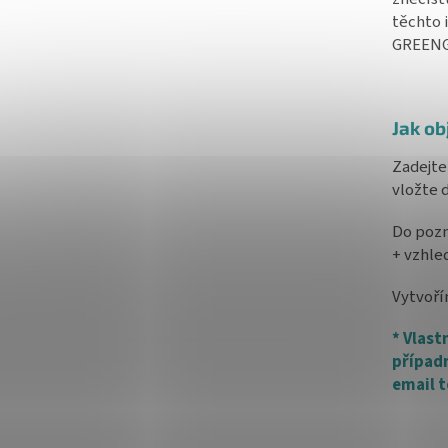
těchto 
GREENGU
Jak ob
Zadejte
vložte 
Do pozn
+ vzhle
Vytvoří
* Vlast
případn
email 