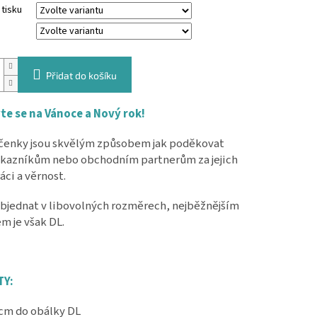
tisku
Přidat do košíku
te se na Vánoce a Nový rok!
enky jsou skvělým způsobem jak poděkovat
kazníkům nebo obchodním partnerům za jejich
áci a věrnost.
objednat v libovolných rozměrech, nejběžnějším
m je však DL.
Y:
1 cm do obálky DL