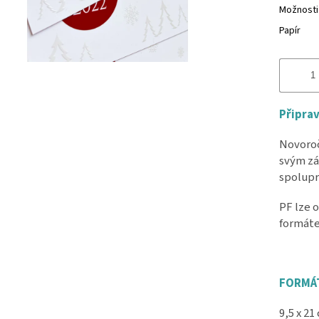
Možnosti 
Papír
Připrav
Novoroč
svým zá
spolupr
PF lze 
formáte
FORMÁT
9,5 x 2