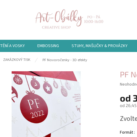
TĚNÍ A VOSKY
EMBOSSING
STUHY, MAŠLIČKY & PROVÁZKY
ů
ZAKÁZKOVÝ TISK
PF Novoročenky - 3D efekty
PF N
Průměrn
Neohodn
hodnocen
od
produktu
je
od
26,45
0,0
z
Měrná
Zvolt
5
cena:
hvězdiče
Formát :