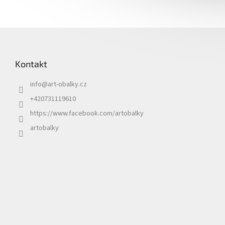
Z
á
p
Kontakt
a
t
info
@
art-obalky.cz
í
+420731119610
https://www.facebook.com/artobalky
artobalky