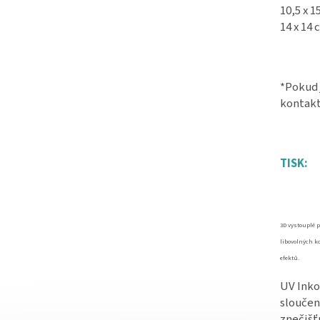
10,5 x 1
14 x 14
*Pokud 
kontakt
TISK:
3D vystouplé p
libovolných k
efektů.
UV Inko
sloučen
znečišť