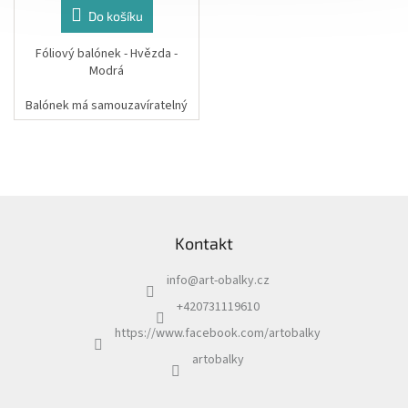
Do košíku
Fóliový balónek - Hvězda -
Modrá
Balónek má samouzavíratelný
ventil.
Pro nafouknutí balónku
vzduchem můžete použít ruční
pumpičku či brčko.
Z
á
Rozměr: 48 cm
Kontakt
p
a
info
@
art-obalky.cz
t
í
+420731119610
https://www.facebook.com/artobalky
artobalky