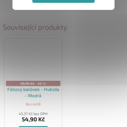
Související produkty
99,90 Kč
–45 %
Fóliový balónek - Hvězda
- Modrá
Na cestě
45,37 Kč bez DPH
54,90 Kč