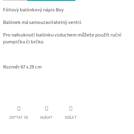
Spolupráce
Fóliový balónkový nápis Boy
Oblíbené
Balónek má samouzavíratelný ventil.
produkty
Pro nafouknutí balónku vzduchem můžete použít ruční
DIY
-
pumpičku či brčko.
TIPY
A
NÁVODY
Rozměr 67 x 29 cm
Měna
(CZK)
Přihlášení
ZEPTAT SE
HLÍDAT
SDÍLET