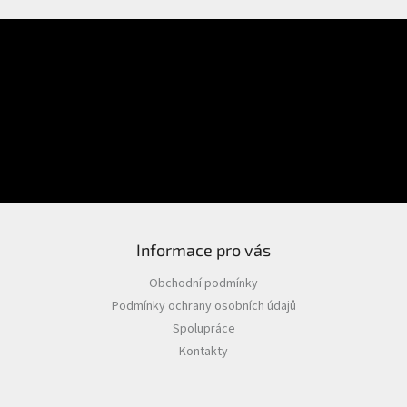
E-mail
Přihlášení
Heslo
PŘIHLÁSIT SE
Nová registrace
Zapomenuté heslo
Informace pro vás
Obchodní podmínky
Podmínky ochrany osobních údajů
Spolupráce
Kontakty