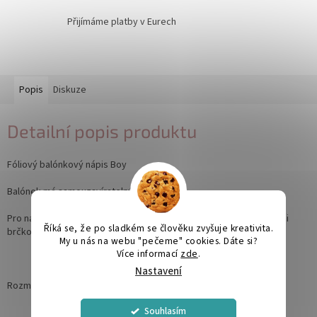
Přijímáme platby v Eurech
Popis
Diskuze
Detailní popis produktu
Fóliový balónkový nápis Boy
Balónek má samouzavíratelný ventil.
Pro nafouknutí balónku vzduchem můžete použít ruční pumpičku či
Říká se, že po sladkém se člověku zvyšuje kreativita.
brčko.
My u nás na webu "pečeme" cookies. Dáte si?
Více informací
zde
.
Nastavení
Rozměr 67 x 29 cm
Souhlasím