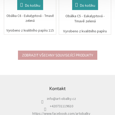
Do košíku
Do košíku
Obálka C6 - Eukalyptová - Tmavě
Obálka C5 - Eukalyptová -
zelená
Tmavě zelená
Vyrobeno z kvalitního papíru 115
Vyrobeno z kvalitního papíru
g.
115 g.
Rozměr: 11,4 x 16,2 cm
Rozměr: 16,2 x 22,9 cm
ZOBRAZIT VŠECHNY SOUVISEJÍCÍ PRODUKTY
Z
á
Kontakt
p
a
info
@
art-obalky.cz
t
í
+420731119610
https://www.facebook.com/artobalky