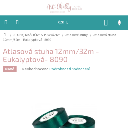
Přejít
na
obsah
NÁKUP
CZK
KOŠÍK
Domů
/
STUHY, MAŠLIČKY & PROVÁZKY
/
Atlasové stuhy
/
Atlasová stuha
VÁNOCE
12mm/32m - Eukalyptová- 8090
BAREVNÉ
Atlasová stuha 12mm/32m -
OBÁLKY
Eukalyptová- 8090
PAPÍRY
Průměrné
Neohodnoceno
Podrobnosti hodnocení
Nové
hodnocení
produktu
PEČETĚNÍ
je
A
VOSKY
0,0
z
5
EMBOSSING
hvězdiček.
STUHY,
MAŠLIČKY