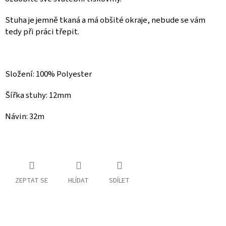
Spolupráce
Stuha je jemně tkaná a
má obšité okraje, nebude se vám
tedy při práci třepit.
Oblíbené
produkty
DIY
-
Složení: 100% Polyester
TIPY
A
NÁVODY
Šířka stuhy: 12mm
Návin: 32m
Měna
(CZK)
Přihlášení
ZEPTAT SE
HLÍDAT
SDÍLET