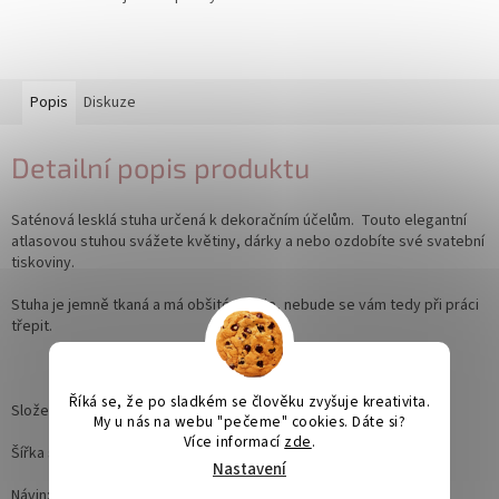
Popis
Diskuze
Detailní popis produktu
Saténová lesklá stuha určená k dekoračním účelům. Touto elegantní
atlasovou stuhou svážete květiny, dárky a nebo ozdobíte své svatební
tiskoviny.
Stuha je jemně tkaná a
má obšité okraje, nebude se vám tedy při práci
třepit.
Říká se, že po sladkém se člověku zvyšuje kreativita.
Složení: 100% Polyester
My u nás na webu "pečeme" cookies. Dáte si?
Více informací
zde
.
Šířka stuhy: 12mm
Nastavení
Návin: 32m