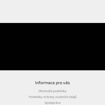
E-mail
Přihlášení
Heslo
PŘIHLÁSIT SE
Nová registrace
Zapomenuté heslo
Informace pro vás
Obchodní podmínky
Podmínky ochrany osobních údajů
Spolupráce