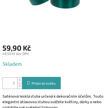
&
PROVÁZKY
KREATIVNÍ
POTŘEBY
BABY
SHOWER
59,90 Kč
VALENTÝN
49,50 Kč bez DPH
HALLOWEEN
Měrná
Skladem
cena:
SVATBA
ZAKÁZKOVÝ
TISK
Přidat do košíku
DÁRKOVÉ
POUKAZY
Saténová lesklá stuha určená k dekoračním účelům. Touto
elegantní atlasovou stuhou svážete květiny, dárky a nebo
VÝPRODEJ
ozdobíte své svatební tiskoviny.