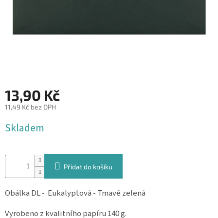
&
PROVÁZKY
KREATIVNÍ
POTŘEBY
BABY
SHOWER
13,90 Kč
VALENTÝN
11,49 Kč bez DPH
HALLOWEEN
Měrná
Skladem
cena:
SVATBA
ZAKÁZKOVÝ
TISK
Přidat do košíku
DÁRKOVÉ
POUKAZY
Obálka DL - Eukalyptová - Tmavě zelená
VÝPRODEJ
Vyrobeno z kvalitního papíru 140 g.