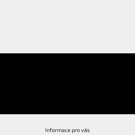
E-mail
Přihlášení
Heslo
PŘIHLÁSIT SE
Nová registrace
Zapomenuté heslo
Informace pro vás