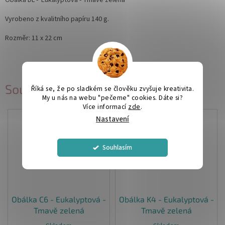
Obálka DL - Eukalyptová - Tmavě zelená
Vyrobeno z kvalitního papíru 140 g.
Rozměr: 11 x 22 cm
Související produkty
Říká se, že po sladkém se člověku zvyšuje kreativita.
My u nás na webu "pečeme" cookies. Dáte si?
Více informací
zde
.
Nastavení
Souhlasím
Obálka C6 - Eukalyptová -
Obálka K4 - Eukalyptová -
Tmavě zelená
Tmavě zelená