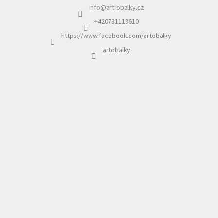
info
@
art-obalky.cz
t
í
+420731119610
https://www.facebook.com/artobalky
artobalky