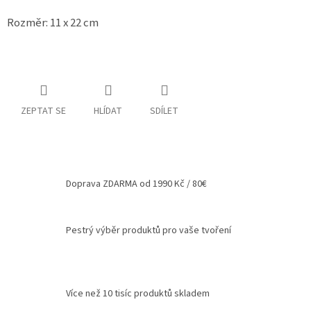
Spolupráce
Rozměr: 11 x 22 cm
Oblíbené
produkty
DIY
-
TIPY
ZEPTAT SE
HLÍDAT
SDÍLET
A
NÁVODY
Měna
(CZK)
Doprava ZDARMA od 1990 Kč / 80€
Přihlášení
Pestrý výběr produktů pro vaše tvoření
Více než 10 tisíc produktů skladem