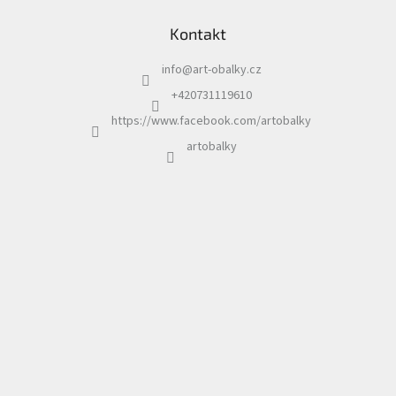
á
Kontakt
p
a
info
@
art-obalky.cz
t
í
+420731119610
https://www.facebook.com/artobalky
artobalky