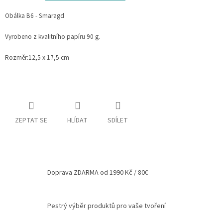
Spolupráce
Obálka B6 - Smaragd
Oblíbené
Vyrobeno z kvalitního papíru 90 g.
produkty
Rozměr:12,5 x 17,5 cm
DIY
-
TIPY
A
NÁVODY
Měna
ZEPTAT SE
HLÍDAT
SDÍLET
(CZK)
Přihlášení
Doprava ZDARMA od 1990 Kč / 80€
Pestrý výběr produktů pro vaše tvoření