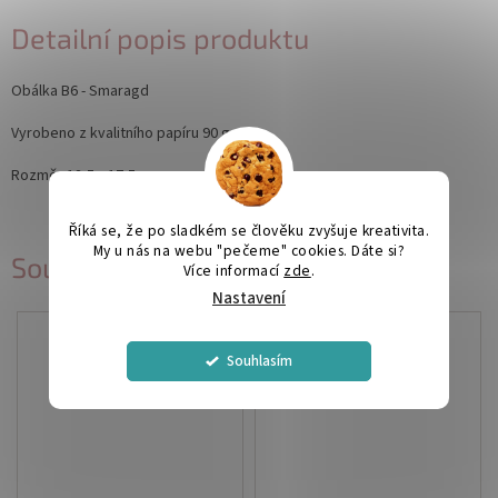
Detailní popis produktu
Obálka B6 - Smaragd
Vyrobeno z kvalitního papíru 90 g.
Rozměr:12,5 x 17,5 cm
Říká se, že po sladkém se člověku zvyšuje kreativita.
My u nás na webu "pečeme" cookies. Dáte si?
Související produkty
Více informací
zde
.
Nastavení
Souhlasím