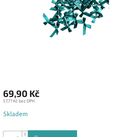
&
PROVÁZKY
KREATIVNÍ
POTŘEBY
BABY
SHOWER
VALENTÝN
HALLOWEEN
SVATBA
69,90 Kč
ZAKÁZKOVÝ
57,77 Kč bez DPH
TISK
Měrná
Skladem
cena:
DÁRKOVÉ
POUKAZY
VÝPRODEJ