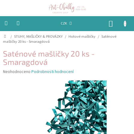
Přejít
na
obsah
NÁKUP
CZK
KOŠÍK
Domů
/
STUHY, MAŠLIČKY & PROVÁZKY
/
Hotové mašličky
/
Saténové
VÁNOCE
mašličky 20 ks - Smaragdová
BAREVNÉ
Saténové mašličky 20 ks -
OBÁLKY
Smaragdová
PAPÍRY
Průměrné
Neohodnoceno
Podrobnosti hodnocení
hodnocení
produktu
PEČETĚNÍ
je
A
VOSKY
0,0
z
5
EMBOSSING
hvězdiček.
STUHY,
MAŠLIČKY