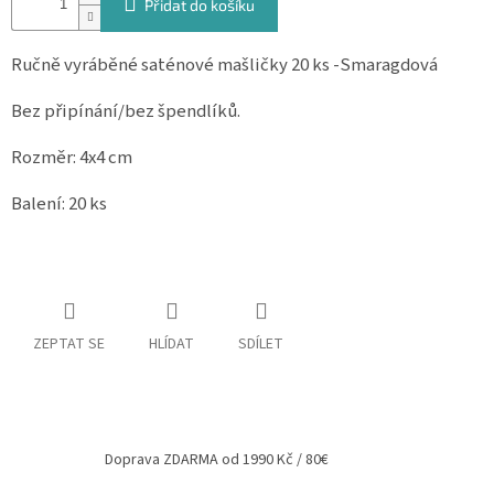
Přidat do košíku
Spolupráce
Ručně vyráběné saténové mašličky 20 ks -Smaragdová
Oblíbené
produkty
Bez připínání/bez špendlíků.
DIY
-
Rozměr: 4x4 cm
TIPY
A
NÁVODY
Balení: 20 ks
Měna
(CZK)
Přihlášení
ZEPTAT SE
HLÍDAT
SDÍLET
Doprava ZDARMA od 1990 Kč / 80€