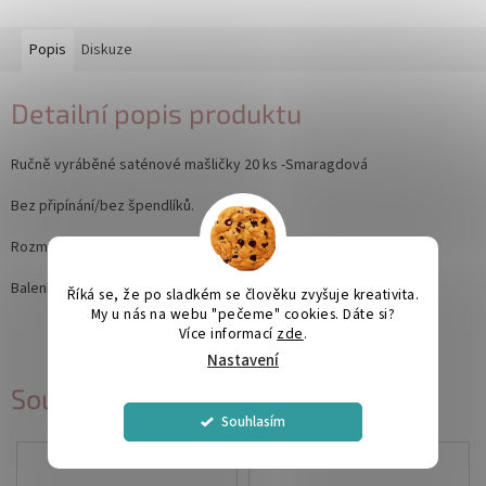
Popis
Diskuze
Detailní popis produktu
Ručně vyráběné saténové mašličky 20 ks -Smaragdová
Bez připínání/bez špendlíků.
Rozměr: 4x4 cm
Balení: 20 ks
Říká se, že po sladkém se člověku zvyšuje kreativita.
My u nás na webu "pečeme" cookies. Dáte si?
Více informací
zde
.
Nastavení
Související produkty
Souhlasím