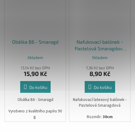
Obálka B6 - Smaragd
Nafukovací balónek -
Pastelová Smaragdová
30cm
Skladem
Skladem
13,14 Kč bez DPH
7,36 Kč bez DPH
15,90 Kč
8,90 Kč
Do košíku
Do košíku
Obálka B6 - Smaragd
Nafukovací latexový balónek -
Pastelová Smaragdová
Vyrobeno z kvalitního papíru 90
g.
Rozměr:
30cm
Rozměr:12,5 x 17,5 cm
Uvedená cena je za 1ks