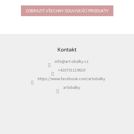
ZOBRAZIT VŠECHNY SOUVISEJÍCÍ PRODUKTY
Z
á
Kontakt
p
a
info
@
art-obalky.cz
t
í
+420731119610
https://www.facebook.com/artobalky
artobalky