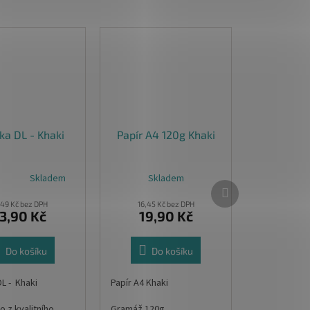
ka DL - Khaki
Papír A4 120g Khaki
Skladem
Skladem
né
Další
ní
produkt
u
,49 Kč bez DPH
16,45 Kč bez DPH
3,90 Kč
19,90 Kč
Do košíku
Do košíku
ek.
L - Khaki
Papír A4 Khaki
 z kvalitního
Gramáž 120g.