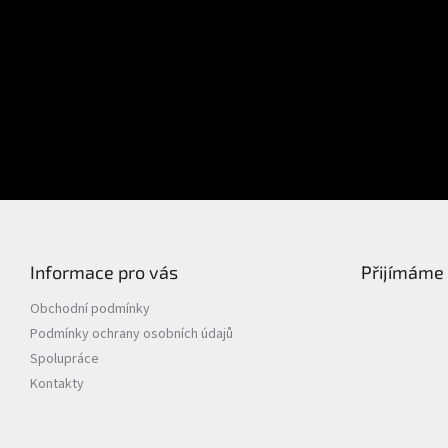
E-mail
Přihlášení
Heslo
PŘIHLÁSIT SE
Nová registrace
Zapomenuté heslo
Informace pro vás
Přijímáme 
Obchodní podmínky
Podmínky ochrany osobních údajů
Spolupráce
Kontakty