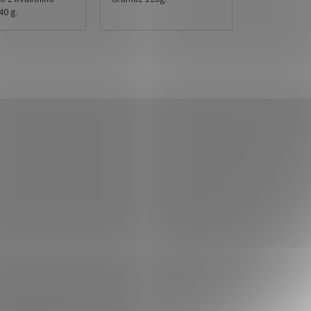
40 g.
 11 x 22 cm
Uvedená cena je za 1ks.