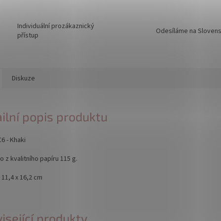
Individuální prozákaznický
Odesíláme na Sloven
přístup
Diskuze
ilní popis produktu
6 - Khaki
 z kvalitního papíru 115 g.
11,4 x 16,2 cm
isející produkty