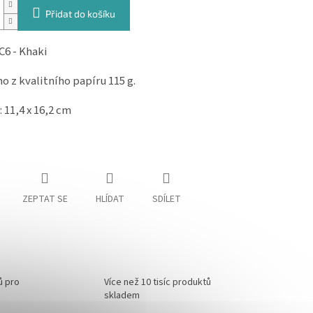
Přidat do košíku
C6 - Khaki
o z kvalitního papíru 115 g.
 11,4 x 16,2 cm
ZEPTAT SE
HLÍDAT
SDÍLET
ů pro
Více než 10 tisíc produktů
skladem