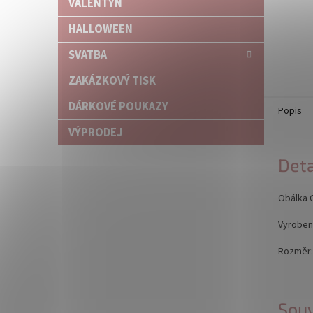
VALENTÝN
HALLOWEEN
SVATBA
ZAKÁZKOVÝ TISK
DÁRKOVÉ POUKAZY
Popis
VÝPRODEJ
Deta
Obálka C
Vyrobeno
Rozměr: 
Souv