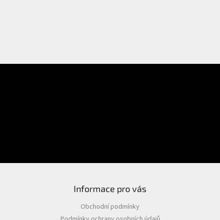
E-mail
Přihlášení
Heslo
PŘIHLÁSIT SE
Nová registrace
Zapomenuté heslo
Informace pro vás
Obchodní podmínky
Podmínky ochrany osobních údajů