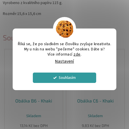
Vyrobeno z kvalitního papíru 115 g.
Rozměr:15,6 x 15,6 cm
Související produkty
Říká se, že po sladkém se člověku zvyšuje kreativita.
My u nás na webu "pečeme" cookies. Dáte si?
Více informací
zde
.
Nastavení
Souhlasím
Obálka B6 - Khaki
Obálka C6 - Khaki
Skladem
Skladem
Průměrné
hodnocení
13,14 Kč bez DPH
9,83 Kč bez DPH
produktu