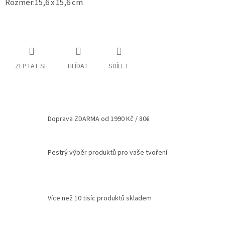
Rozměr:15,6 x 15,6 cm
Spolupráce
Oblíbené
produkty
DIY
ZEPTAT SE
HLÍDAT
SDÍLET
-
TIPY
A
NÁVODY
Měna
Doprava ZDARMA od 1990 Kč / 80€
(CZK)
Přihlášení
Pestrý výběr produktů pro vaše tvoření
Více než 10 tisíc produktů skladem