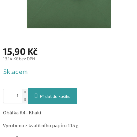
&
PROVÁZKY
KREATIVNÍ
POTŘEBY
BABY
SHOWER
15,90 Kč
VALENTÝN
13,14 Kč bez DPH
Měrná
Skladem
HALLOWEEN
cena:
SVATBA
Přidat do košíku
ZAKÁZKOVÝ
TISK
Obálka K4 - Khaki
DÁRKOVÉ
POUKAZY
Vyrobeno z kvalitního papíru 115 g.
VÝPRODEJ